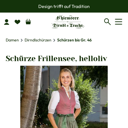
Design trifft auf Tradition
Zum Hauptinhalt springen
Damen
Dirndlschürzen
Schürzen bis Gr. 46
Schürze Frillensee, helloliv
Bildergalerie überspringen