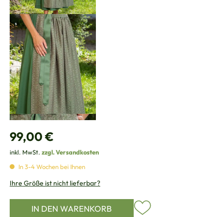
Regulärer Preis:
99,00 €
inkl. MwSt.
zzgl. Versandkosten
In 3-4 Wochen bei Ihnen
Ihre Größe ist nicht lieferbar?
IN DEN WARENKORB