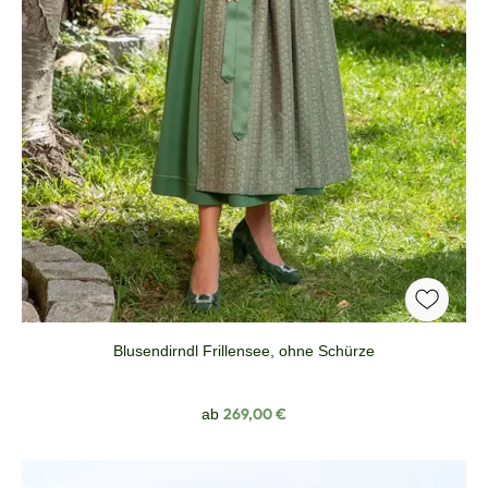
Blusendirndl Frillensee, ohne Schürze
Regulärer Preis:
269,00 €
ab