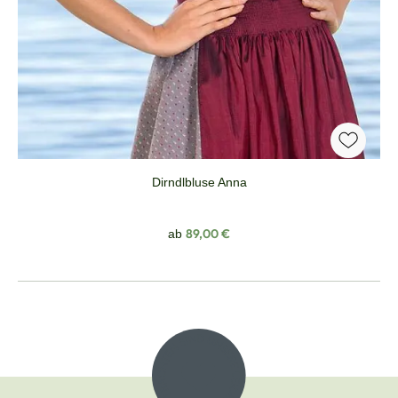
Dirndlbluse Anna
Regulärer Preis:
89,00 €
ab