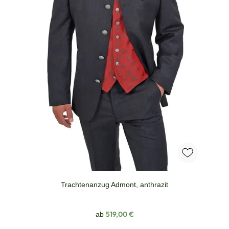
Trachtenanzug Admont, anthrazit
Regulärer Preis:
519,00 €
ab