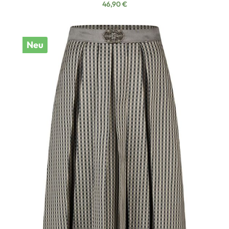
Regulärer Preis:
46,90 €
Neu