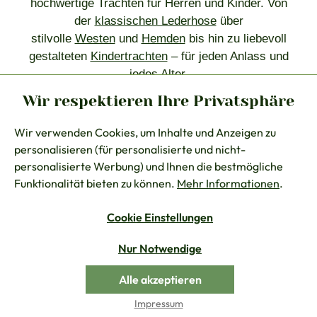
hochwertige Trachten für Herren und Kinder. Von
der
klassischen Lederhose
über
stilvolle
Westen
und
Hemden
bis hin zu liebevoll
gestalteten
Kindertrachten
– für jeden Anlass und
jedes Alter.
Wir respektieren Ihre Privatsphäre
Tracht zu tragen bedeutet, Tradition zu leben – und
dabei ganz man selbst zu sein.
Wir verwenden Cookies, um Inhalte und Anzeigen zu
personalisieren (für personalisierte und nicht-
Finden Sie Ihre neue Lieblinstracht in
personalisierte Werbung) und Ihnen die bestmögliche
unserem
Onlineshop
oder unserem
Trachtengeschäft
Funktionalität bieten zu können.
Mehr Informationen
.
im Chiemgau
.
Cookie Einstellungen
Brautdirndl
Nur Notwendige
EIN TRAUM AUS EDLEN STOFFEN UND SPITZE
Alle akzeptieren
Impressum