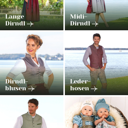
Lange
Midi-
Dirndl
Dirndl
Dirndl-
Leder-
blusen
hosen