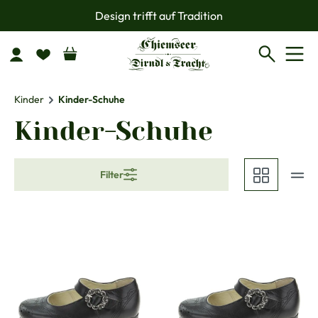
Design trifft auf Tradition
Zum Hauptinhalt springen
Kinder
Kinder-Schuhe
Kinder-Schuhe
Filter