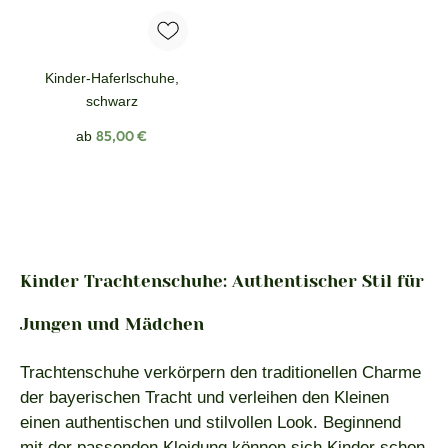
Kinder-Haferlschuhe,
schwarz
Regulärer Preis:
85,00 €
ab
Kinder Trachtenschuhe: Authentischer Stil für
Jungen und Mädchen
Trachtenschuhe verkörpern den traditionellen Charme
der bayerischen Tracht und verleihen den Kleinen
einen authentischen und stilvollen Look. Beginnend
mit der passenden Kleidung können sich
Kinder
schon