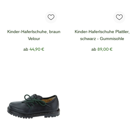
Kinder-Haferlschuhe, braun
Kinder-Haferlschuhe Plattler,
Velour
schwarz - Gummisohle
Regulärer Preis:
Regulärer Preis:
44,90 €
89,00 €
ab
ab