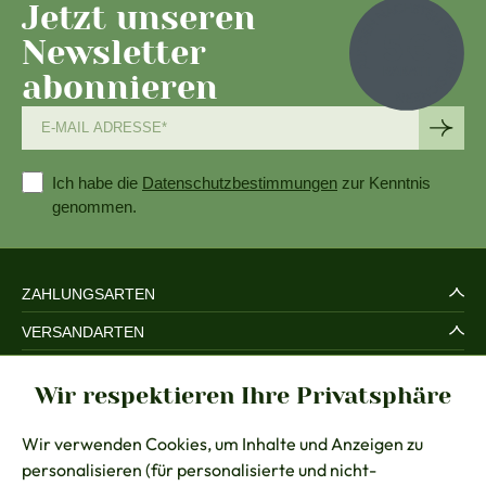
Jetzt unseren
Newsletter
abonnieren
Ich habe die
Datenschutzbestimmungen
zur Kenntnis
genommen.
ZAHLUNGSARTEN
VERSANDARTEN
SERVICE UND SICHERHEIT
Wir respektieren Ihre Privatsphäre
RECHTLICHES
Wir verwenden Cookies, um Inhalte und Anzeigen zu
BERATUNG
personalisieren (für personalisierte und nicht-
KONTAKT