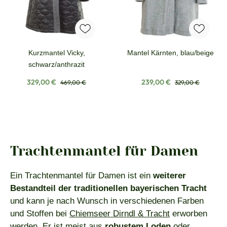
Kurzmantel Vicky,
Mantel Kärnten, blau/beige
schwarz/anthrazit
Verkaufspreis:
Regulärer Preis:
Verkaufspreis:
Regulärer Preis:
329,00 €
239,00 €
469,00 €
329,00 €
Trachtenmantel für Damen
Ein Trachtenmantel für Damen ist ein
weiterer
Bestandteil der traditionellen bayerischen Tracht
und kann je nach Wunsch in verschiedenen Farben
und Stoffen bei
Chiemseer Dirndl & Tracht
erworben
werden. Er ist meist aus
robustem Loden
oder