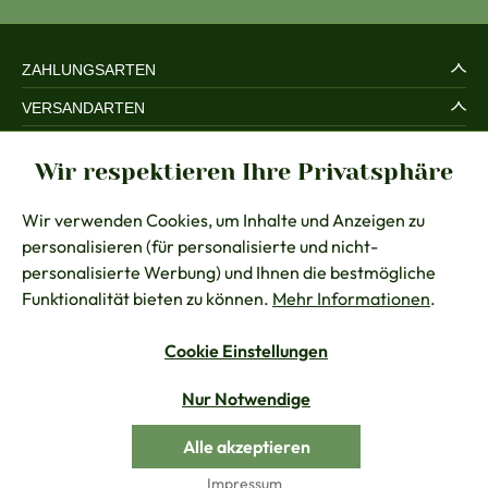
ZAHLUNGSARTEN
VERSANDARTEN
SERVICE UND SICHERHEIT
Wir respektieren Ihre Privatsphäre
RECHTLICHES
Wir verwenden Cookies, um Inhalte und Anzeigen zu
BERATUNG
personalisieren (für personalisierte und nicht-
KONTAKT
personalisierte Werbung) und Ihnen die bestmögliche
Funktionalität bieten zu können.
Mehr Informationen
.
Cookie Einstellungen
Vertrag widerrufen
Nur Notwendige
Alle Preise inkl. gesetzl. Mehrwertsteuer zzgl.
Versandkosten
Alle akzeptieren
© Chiemseer Dirndl & Tracht
Impressum