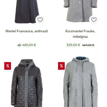
Mantel Francesca, anthrazit
Kurzmantel Frauke,
mittelgrau
Regulärer Preis:
Verkaufspreis:
Regulärer Preis:
469,00 €
329,00 €
ab
469,00 €
Rabatt
Rabatt
%
%