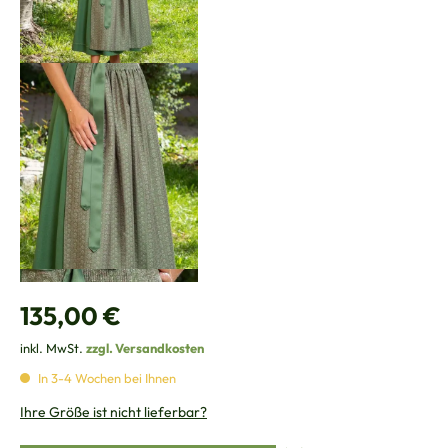
Regulärer Preis:
135,00 €
inkl. MwSt.
zzgl. Versandkosten
In 3-4 Wochen bei Ihnen
Ihre Größe ist nicht lieferbar?