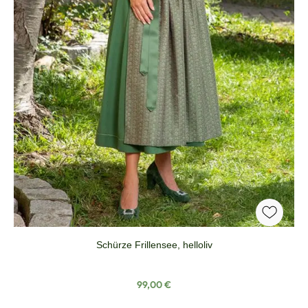
Schürze Frillensee, helloliv
Regulärer Preis:
99,00 €