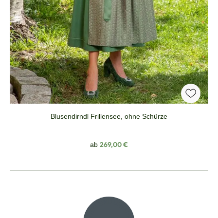
Blusendirndl Frillensee, ohne Schürze
Regulärer Preis:
269,00 €
ab