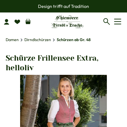
Design trifft auf Tradition
Zum Hauptinhalt springen
Damen
Dirndlschürzen
Schürzen ab Gr. 48
Schürze Frillensee Extra,
helloliv
Bildergalerie überspringen