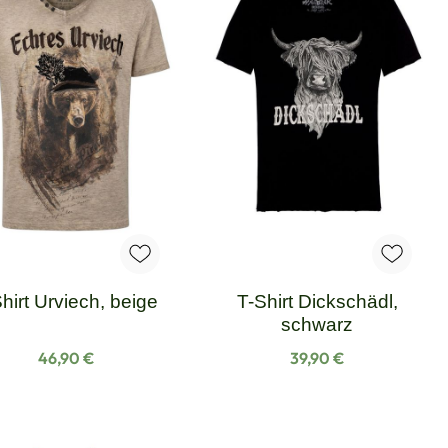
hirt Urviech, beige
T-Shirt Dickschädl,
schwarz
Regulärer Preis:
Regulärer Preis:
46,90 €
39,90 €