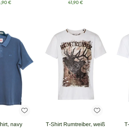
gulärer Preis:
Regulärer Preis:
,90 €
41,90 €
hirt, navy
T-Shirt Rumtreiber, weiß
T