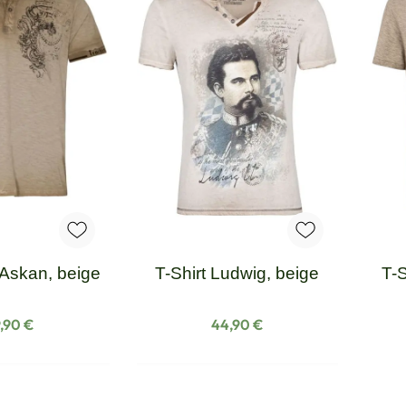
 Askan, beige
T-Shirt Ludwig, beige
T-S
gulärer Preis:
Regulärer Preis:
,90 €
44,90 €