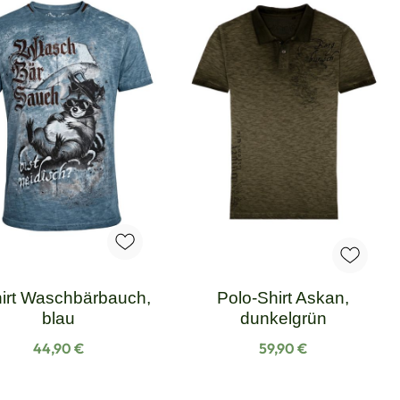
irt Waschbärbauch,
Polo-Shirt Askan,
blau
dunkelgrün
Regulärer Preis:
Regulärer Preis:
44,90 €
59,90 €