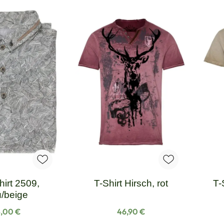
hirt 2509,
T-Shirt Hirsch, rot
T-
u/beige
gulärer Preis:
Regulärer Preis:
5,00 €
46,90 €