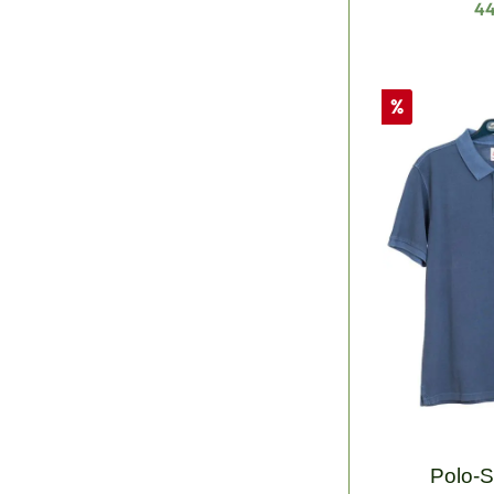
Re
44
Rabatt
%
Polo-S