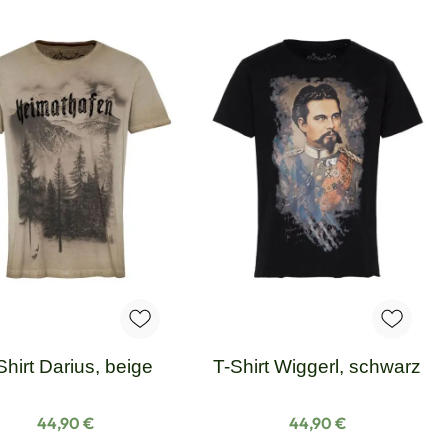
Shirt Darius, beige
T-Shirt Wiggerl, schwarz
Regulärer Preis:
Regulärer Preis:
44,90 €
44,90 €