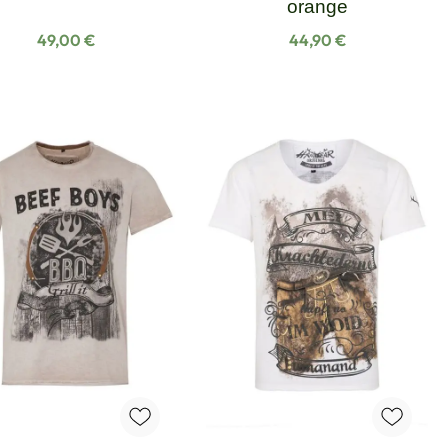
orange
Regulärer Preis:
Regulärer Preis:
49,00 €
44,90 €