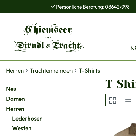
Persönliche Beratung: 08642/998
 Hauptinhalt springen
Zur Suche springen
Zur Hauptnavigation springen
N
Herren
Trachtenhemden
T-Shirts
T-Shi
Neu
Damen
Herren
Lederhosen
Westen