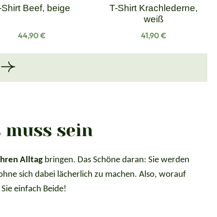
-Shirt Beef, beige
T-Shirt Krachlederne,
weiß
Regulärer Preis:
Regulärer Preis:
44,90 €
41,90 €
ß muss sein
Ihren Alltag
bringen. Das Schöne daran: Sie werden
ohne sich dabei lächerlich zu machen. Also, worauf
 Sie einfach Beide!