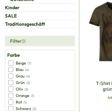
Kinder
SALE
Traditionsgeschäft
Filter
Farbe
Beige
(7)
Blau
(4)
Grau
(4)
Grün
(2)
T-Shirt 
Oliv
grü
(2)
Orange
(1)
Re
44
Rot
(1)
Schwarz
(2)