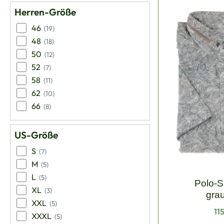
Weiß
(8)
Herren-Größe
46
(19)
48
(18)
50
(12)
52
(7)
58
(11)
62
(10)
66
(8)
US-Größe
S
(7)
M
(5)
L
(5)
Polo-S
XL
(3)
gra
XXL
(5)
Re
11
XXXL
(5)