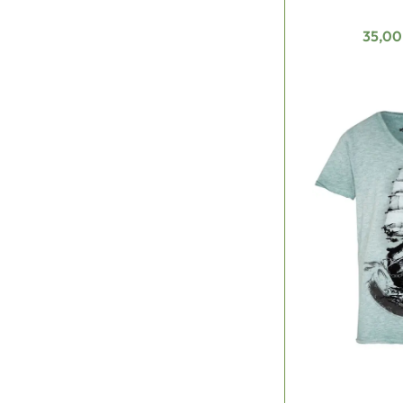
Verka
35,00