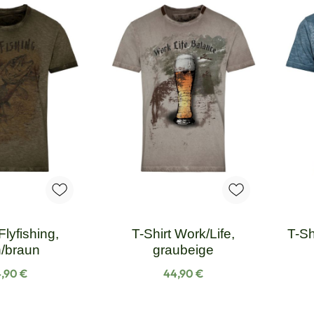
Flyfishing,
T-Shirt Work/Life,
T-Sh
n/braun
graubeige
gulärer Preis:
Regulärer Preis:
,90 €
44,90 €