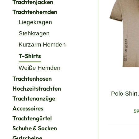
Trachtenjacken
Trachtenhemden
Liegekragen
Stehkragen
Kurzarm Hemden
T-Shirts
Weiße Hemden
Trachtenhosen
Hochzeitstrachten
Polo-Shirt
Trachtenanzüge
Accessoires
Re
59
Trachtengürtel
Schuhe & Socken
Gutscheine