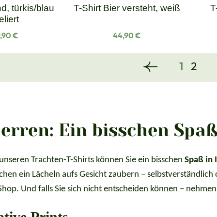
d, türkis/blau
T-Shirt Bier versteht, weiß
T
liert
gulärer Preis:
Regulärer Preis:
,90 €
44,90 €
Seite
Seite
1
2
Herren: Ein bisschen Spa
t unseren Trachten-T-Shirts können Sie ein bisschen
Spaß in 
chen ein Lächeln aufs Gesicht zaubern – selbstverständlich 
-Shop. Und falls Sie sich nicht entscheiden können – nehmen
tive Prints