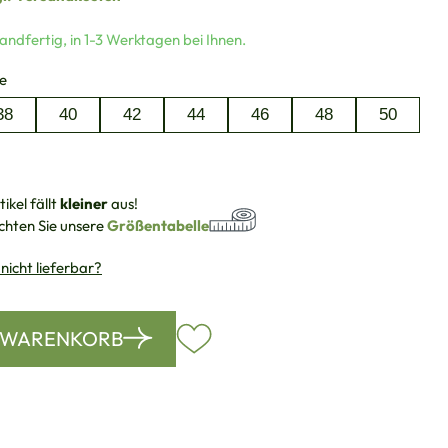
andfertig, in 1-3 Werktagen bei Ihnen.
auswählen
e
38
40
42
44
46
48
50
ikel fällt
kleiner
aus!
chten Sie unsere
Größentabelle
 nicht lieferbar?
N WARENKORB