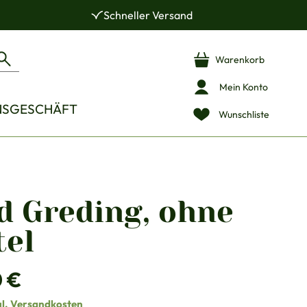
Schneller Versand
Warenkorb
Mein Konto
NSGESCHÄFT
Wunschliste
d Greding, ohne
tel
is:
0 €
gl. Versandkosten