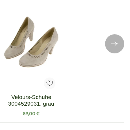
Velours-Schuhe
3004529031, grau
Regulärer Preis:
89,00 €