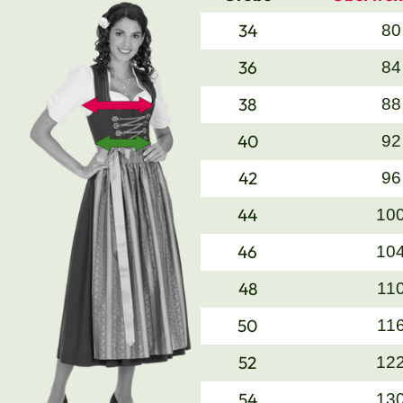
34
80
36
84
38
88
40
92
42
96
44
10
46
10
48
11
50
11
52
12
54
13