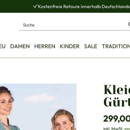
Kostenfreie Retoure innerhalb Deutschlands
EU
DAMEN
HERREN
KINDER
SALE
TRADITIO
Klei
Gür
Regulärer Pre
299,0
inkl. MwSt.
zz