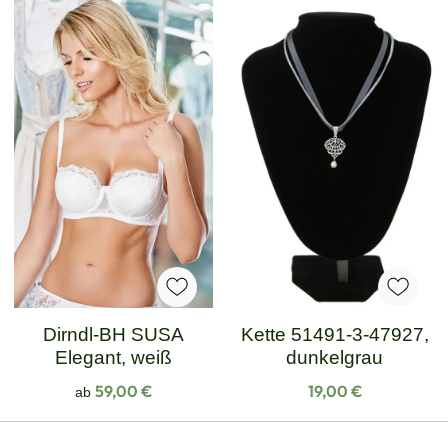
Dirndl-BH SUSA
Kette 51491-3-47927,
Elegant, weiß
dunkelgrau
Regulärer Preis:
Regulärer Preis:
59,00 €
19,00 €
ab