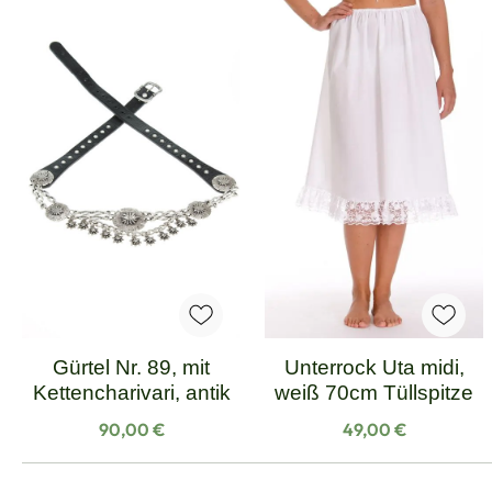
Gürtel Nr. 89, mit
Unterrock Uta midi,
Kettencharivari, antik
weiß 70cm Tüllspitze
Regulärer Preis:
Regulärer Preis:
90,00 €
49,00 €