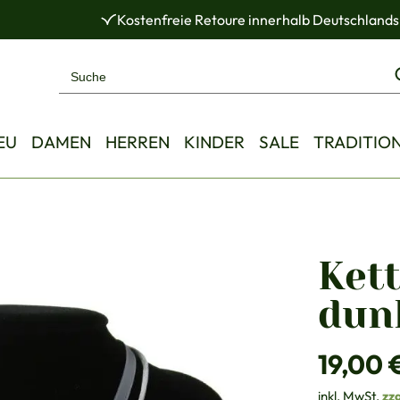
Kostenfreie Retoure innerhalb Deutschlands
EU
DAMEN
HERREN
KINDER
SALE
TRADITIO
Kett
dun
Regulärer Pre
19,00 
inkl. MwSt.
zz