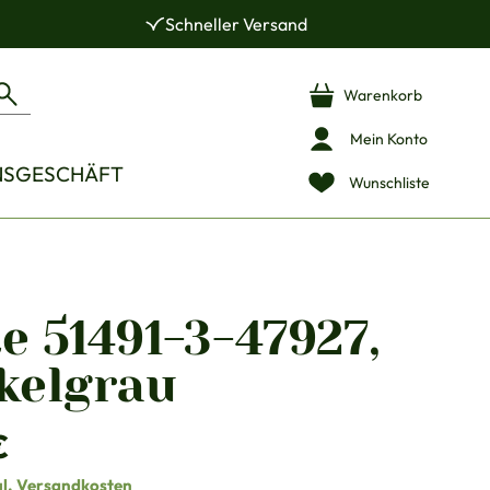
Schneller Versand
Warenkorb
Mein Konto
NSGESCHÄFT
Wunschliste
e 51491-3-47927,
kelgrau
is:
€
gl. Versandkosten