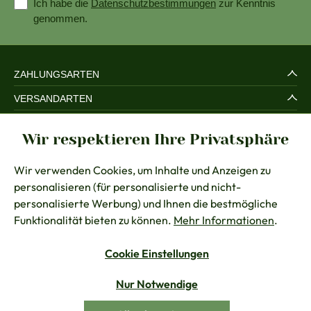
Ich habe die
Datenschutzbestimmungen
zur Kenntnis
genommen.
ZAHLUNGSARTEN
VERSANDARTEN
SERVICE UND SICHERHEIT
Wir respektieren Ihre Privatsphäre
RECHTLICHES
Wir verwenden Cookies, um Inhalte und Anzeigen zu
BERATUNG
personalisieren (für personalisierte und nicht-
KONTAKT
personalisierte Werbung) und Ihnen die bestmögliche
Funktionalität bieten zu können.
Mehr Informationen
.
Cookie Einstellungen
Vertrag widerrufen
Nur Notwendige