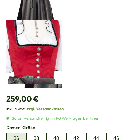
Regulärer Preis:
259,00 €
inkl. MwSt.
zzgl. Versandkosten
Sofort versandfertig, in 1-3 Werktagen bei Ihnen.
auswählen
Damen-Größe
36
38
40
42
44
46