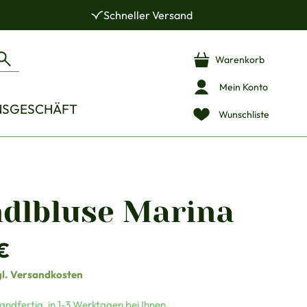
Schneller Versand
Warenkorb
Mein Konto
NSGESCHÄFT
Wunschliste
ndlbluse Marina
is:
€
gl. Versandkosten
andfertig, in 1-3 Werktagen bei Ihnen.