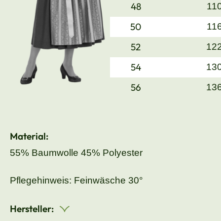
48
11
50
11
52
12
54
13
56
13
Material:
55% Baumwolle 45% Polyester
Pflegehinweis: Feinwäsche 30°
Hersteller: