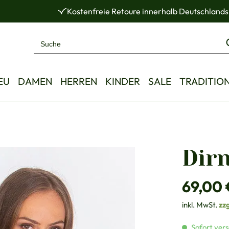
Kostenfreie Retoure innerhalb Deutschlands
EU
DAMEN
HERREN
KINDER
SALE
TRADITIO
Dir
Regulärer Pre
69,00 
inkl. MwSt.
zz
Sofort vers