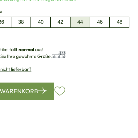
auswählen
e
36
38
40
42
44
46
48
ikel fällt
normal
aus!
 Sie Ihre gewohnte Größe.
 nicht lieferbar?
N WARENKORB