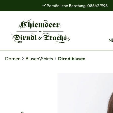
Persönliche Beratung: 08642/998
 Hauptinhalt springen
Zur Suche springen
Zur Hauptnavigation springen
N
Damen
Blusen\Shirts
Dirndlblusen
Bildergalerie überspringen