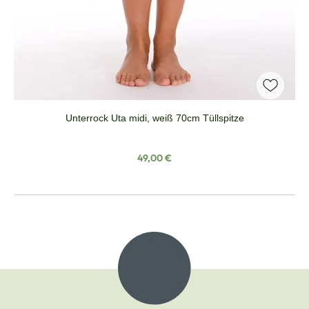
Unterrock Uta midi, weiß 70cm Tüllspitze
Regulärer Preis:
49,00 €