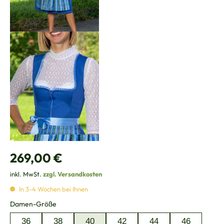
Regulärer Preis:
269,00 €
inkl. MwSt.
zzgl. Versandkosten
In 3-4 Wochen bei Ihnen
auswählen
Damen-Größe
36
38
40
42
44
46