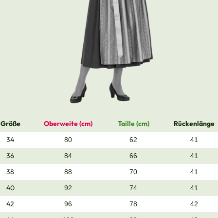
Größe
Oberweite (cm)
Taille (cm)
Rückenlänge
34
80
62
41
36
84
66
41
38
88
70
41
40
92
74
41
42
96
78
42