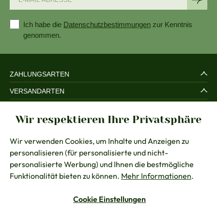
Ich habe die
Datenschutzbestimmungen
zur Kenntnis
genommen.
ZAHLUNGSARTEN
VERSANDARTEN
SERVICE UND SICHERHEIT
Wir respektieren Ihre Privatsphäre
RECHTLICHES
Wir verwenden Cookies, um Inhalte und Anzeigen zu
BERATUNG
personalisieren (für personalisierte und nicht-
KONTAKT
personalisierte Werbung) und Ihnen die bestmögliche
Funktionalität bieten zu können.
Mehr Informationen
.
Cookie Einstellungen
Vertrag widerrufen