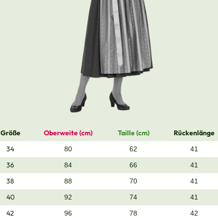
Größe
Oberweite (cm)
Taille (cm)
Rückenlänge
34
80
62
41
36
84
66
41
38
88
70
41
40
92
74
41
42
96
78
42