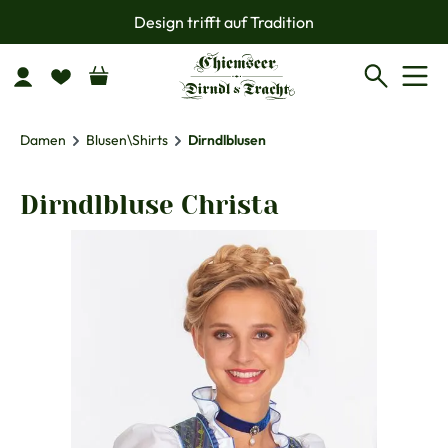
Design trifft auf Tradition
Zum Hauptinhalt springen
Damen
Blusen\Shirts
Dirndlblusen
Dirndlbluse Christa
Bildergalerie überspringen