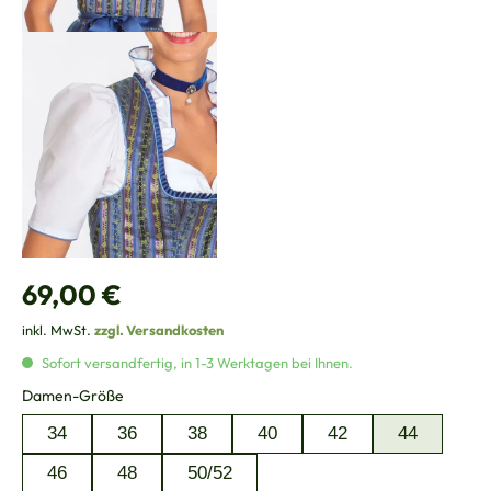
Regulärer Preis:
69,00 €
inkl. MwSt.
zzgl. Versandkosten
Sofort versandfertig, in 1-3 Werktagen bei Ihnen.
auswählen
Damen-Größe
34
36
38
40
42
44
46
48
50/52