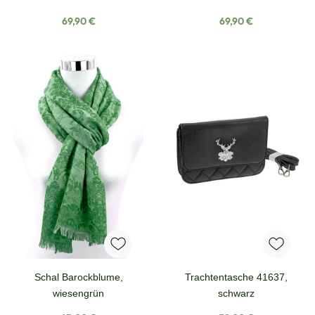
Regulärer Preis:
Regulärer Preis:
69,90 €
69,90 €
Schal Barockblume,
Trachtentasche 41637,
wiesengrün
schwarz