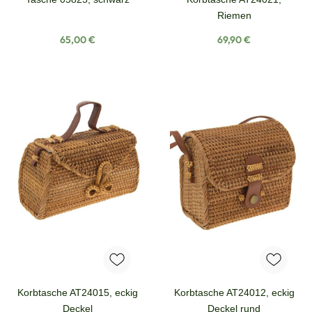
Riemen
Regulärer Preis:
Regulärer Preis:
65,00 €
69,90 €
Korbtasche AT24015, eckig
Korbtasche AT24012, eckig
Deckel
Deckel rund