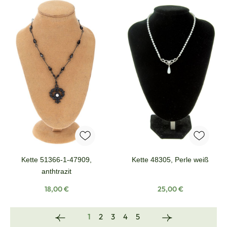
Kette 51366-1-47909,
Kette 48305, Perle weiß
anthtrazit
Regulärer Preis:
Regulärer Preis:
18,00 €
25,00 €
Seite
Seite
Seite
Seite
Seite
1
2
3
4
5