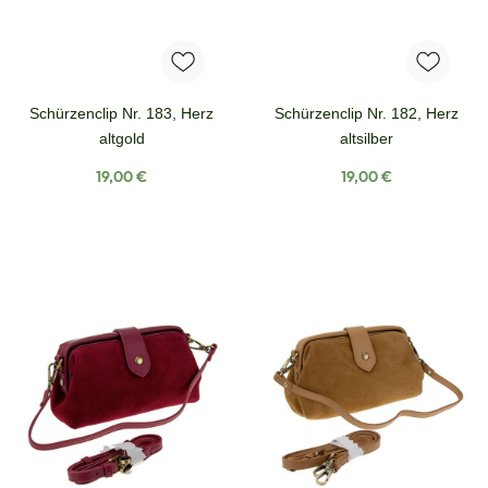
Schürzenclip Nr. 183, Herz
Schürzenclip Nr. 182, Herz
altgold
altsilber
Regulärer Preis:
Regulärer Preis:
19,00 €
19,00 €