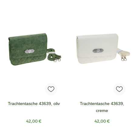
Trachtentasche 43639, oliv
Trachtentasche 43639,
creme
Regulärer Preis:
Regulärer Preis:
42,00 €
42,00 €