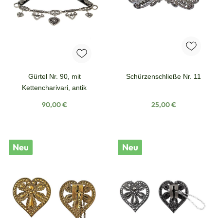
Gürtel Nr. 90, mit
Schürzenschließe Nr. 11
Kettencharivari, antik
Regulärer Preis:
Regulärer Preis:
90,00 €
25,00 €
Neu
Neu