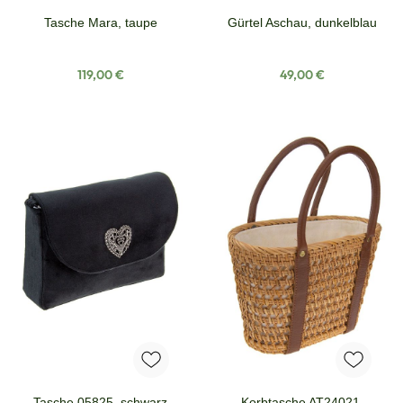
Tasche Mara, taupe
Gürtel Aschau, dunkelblau
Regulärer Preis:
Regulärer Preis:
119,00 €
49,00 €
Tasche 05825, schwarz
Korbtasche AT24021,