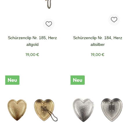
Schürzenclip Nr. 185, Herz
Schürzenclip Nr. 184, Herz
altgold
altsilber
Regulärer Preis:
Regulärer Preis:
19,00 €
19,00 €
Neu
Neu