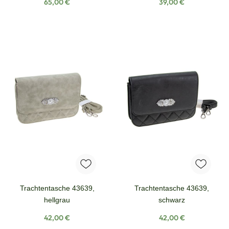
Regulärer Preis:
Regulärer Preis:
65,00 €
39,00 €
Trachtentasche 43639,
Trachtentasche 43639,
hellgrau
schwarz
Regulärer Preis:
Regulärer Preis:
42,00 €
42,00 €