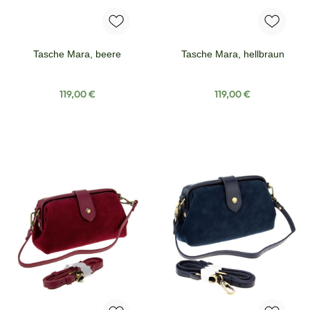
Tasche Mara, beere
Tasche Mara, hellbraun
Regulärer Preis:
Regulärer Preis:
119,00 €
119,00 €