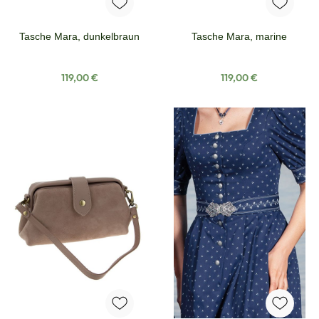
Tasche Mara, dunkelbraun
Tasche Mara, marine
Regulärer Preis:
Regulärer Preis:
119,00 €
119,00 €