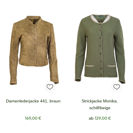
Damenlederjacke 441, braun
Strickjacke Monika,
schilf/beige
Regulärer Preis:
Regulärer Preis:
169,00 €
129,00 €
ab