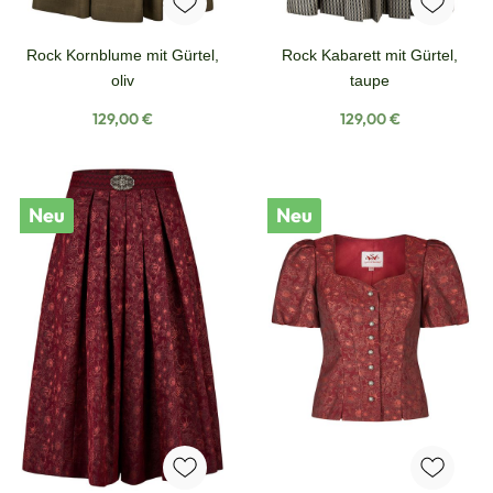
Rock Kornblume mit Gürtel,
Rock Kabarett mit Gürtel,
oliv
taupe
Regulärer Preis:
Regulärer Preis:
129,00 €
129,00 €
Neu
Neu