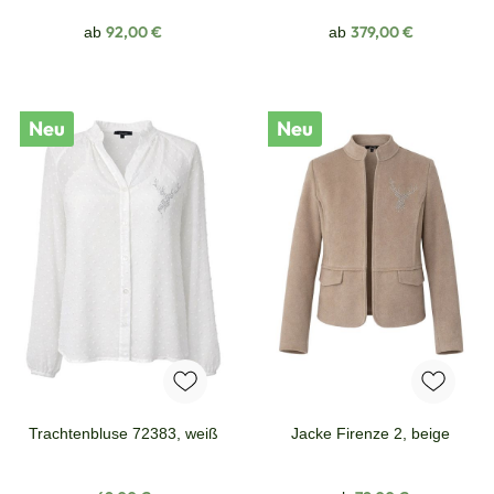
Regulärer Preis:
Regulärer Preis:
92,00 €
379,00 €
ab
ab
Neu
Neu
Trachtenbluse 72383, weiß
Jacke Firenze 2, beige