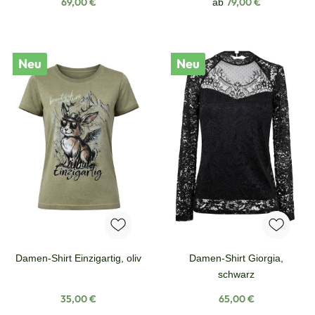
Regulärer Preis:
Regulärer Preis:
69,00 €
79,00 €
ab
Neu
Neu
Damen-Shirt Einzigartig, oliv
Damen-Shirt Giorgia,
schwarz
Regulärer Preis:
Regulärer Preis:
35,00 €
65,00 €