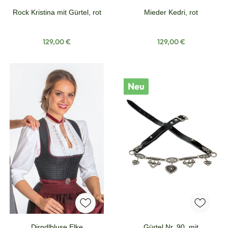
Rock Kristina mit Gürtel, rot
Mieder Kedri, rot
Regulärer Preis:
Regulärer Preis:
129,00 €
129,00 €
Neu
Dirndlbluse Elke
Gürtel Nr. 90, mit