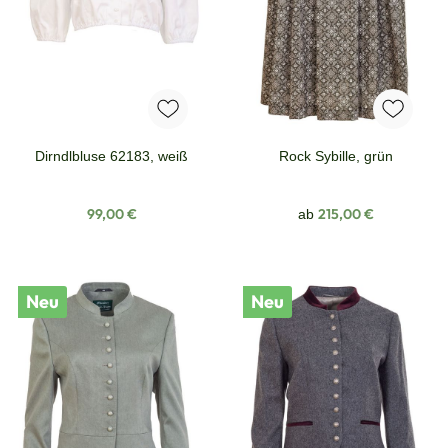
Dirndlbluse 62183, weiß
Rock Sybille, grün
Regulärer Preis:
Regulärer Preis:
99,00 €
215,00 €
ab
Neu
Neu