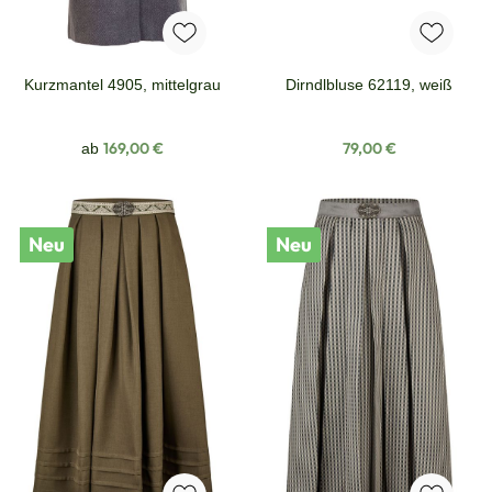
Kurzmantel 4905, mittelgrau
Dirndlbluse 62119, weiß
Regulärer Preis:
Regulärer Preis:
169,00 €
79,00 €
ab
Neu
Neu