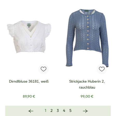
Dirndlbluse 36181, weiß
Strickjacke Huberin 2,
rauchblau
Regulärer Preis:
Regulärer Preis:
89,90 €
99,00 €
Seite
Seite
Seite
Seite
Seite
1
2
3
4
5