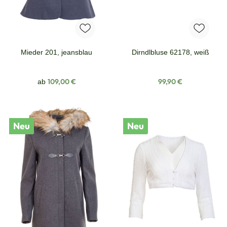
Mieder 201, jeansblau
Dirndlbluse 62178, weiß
Regulärer Preis:
Regulärer Preis:
109,00 €
99,90 €
ab
Neu
Neu