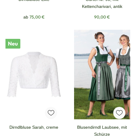
Kettencharivari, antik
Regulärer Preis:
Regulärer Preis:
75,00 €
90,00 €
ab
Neu
Dirndlbluse Sarah, creme
Blusendirndl Laubsee, mit
Schürze