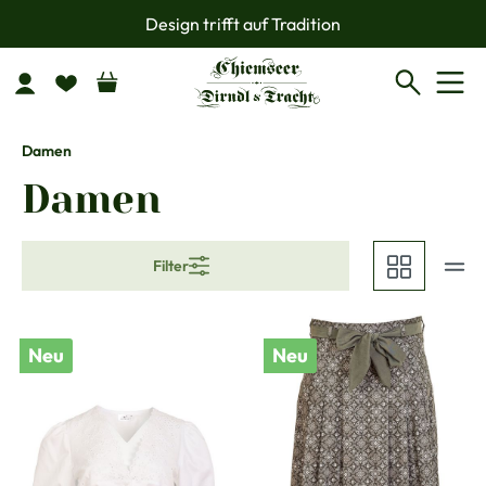
Design trifft auf Tradition
Zum Hauptinhalt springen
Damen
Damen
Filter
Neu
Neu