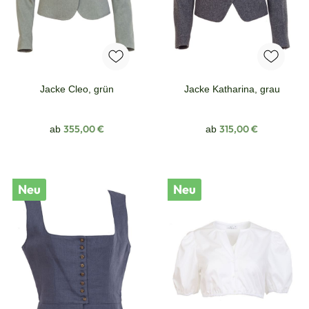
Jacke Cleo, grün
Jacke Katharina, grau
Regulärer Preis:
Regulärer Preis:
355,00 €
315,00 €
ab
ab
Neu
Neu