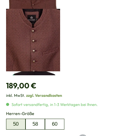
Regulärer Preis:
189,00 €
inkl. MwSt.
zzgl. Versandkosten
Sofort versandfertig, in 1-3 Werktagen bei Ihnen.
auswählen
Herren-Größe
50
58
60