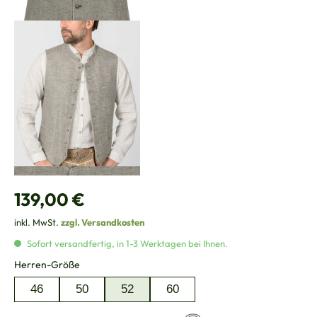
Regulärer Preis:
139,00 €
inkl. MwSt.
zzgl. Versandkosten
Sofort versandfertig, in 1-3 Werktagen bei Ihnen.
auswählen
Herren-Größe
46
50
52
60