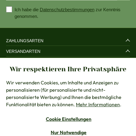
Ich habe die
Datenschutzbestimmungen
zur Kenntnis
genommen.
ZAHLUNGSARTEN
VERSANDARTEN
SERVICE UND SICHERHEIT
Wir respektieren Ihre Privatsphäre
RECHTLICHES
Wir verwenden Cookies, um Inhalte und Anzeigen zu
BERATUNG
personalisieren (für personalisierte und nicht-
KONTAKT
personalisierte Werbung) und Ihnen die bestmögliche
Funktionalität bieten zu können.
Mehr Informationen
.
Cookie Einstellungen
Vertrag widerrufen
Nur Notwendige