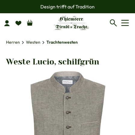
Design trifft auf Tradition
Zum Hauptinhalt springen
Herren
Westen
Trachtenwesten
Weste Lucio, schilfgrün
Bildergalerie überspringen