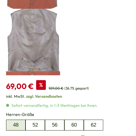
Verkaufspreis:
69,00 €
%
Regulärer Preis:
109,00 €
(36.7% gespart)
inkl. MwSt.
zzgl. Versandkosten
Sofort versandfertig, in 1-3 Werktagen bei Ihnen.
auswählen
Herren-Größe
48
52
56
60
62