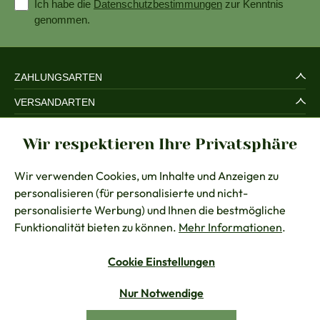
Ich habe die
Datenschutzbestimmungen
zur Kenntnis
genommen.
ZAHLUNGSARTEN
VERSANDARTEN
SERVICE UND SICHERHEIT
Wir respektieren Ihre Privatsphäre
RECHTLICHES
Wir verwenden Cookies, um Inhalte und Anzeigen zu
BERATUNG
personalisieren (für personalisierte und nicht-
KONTAKT
personalisierte Werbung) und Ihnen die bestmögliche
Funktionalität bieten zu können.
Mehr Informationen
.
Cookie Einstellungen
Vertrag widerrufen
Nur Notwendige