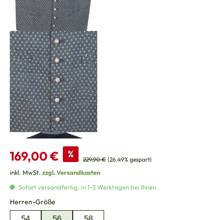
Verkaufspreis:
169,00 €
%
Regulärer Preis:
229,90 €
(26.49% gespart)
inkl. MwSt.
zzgl. Versandkosten
Sofort versandfertig, in 1-3 Werktagen bei Ihnen.
auswählen
Herren-Größe
54
56
58