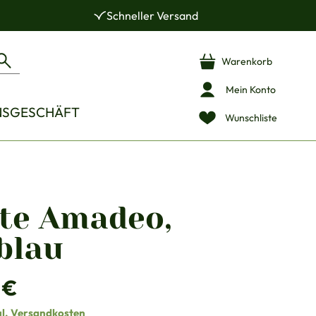
Schneller Versand
Warenkorb
Mein Konto
NSGESCHÄFT
Wunschliste
te Amadeo,
blau
is:
 €
gl. Versandkosten