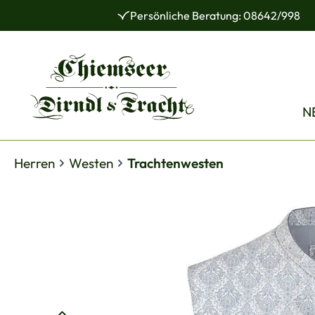
Persönliche Beratung: 08642/998
 Hauptinhalt springen
Zur Suche springen
Zur Hauptnavigation springen
N
Herren
Westen
Trachtenwesten
Bildergalerie überspringen