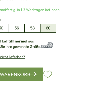
andfertig, in 1-3 Werktagen bei Ihnen.
auswählen
e
50
56
58
60
ikel fällt
normal
aus!
 Sie Ihre gewohnte Größe.
 nicht lieferbar?
N WARENKORB