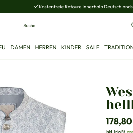
Kostenfreie Retoure innerhalb Deutschlands
EU
DAMEN
HERREN
KINDER
SALE
TRADITIO
Wes
hell
Regulärer Pre
178,80
inkl. MwSt.
zz