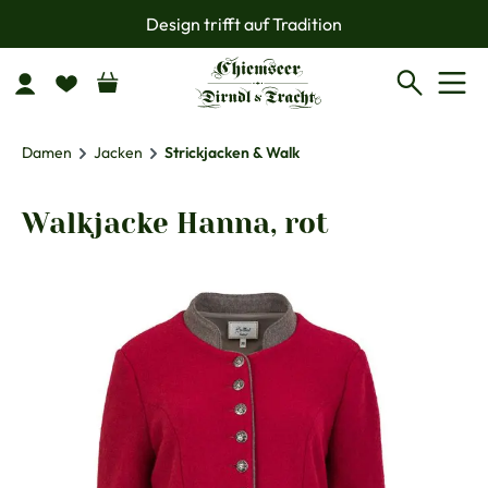
Design trifft auf Tradition
Zum Hauptinhalt springen
Damen
Jacken
Strickjacken & Walk
Walkjacke Hanna, rot
Bildergalerie überspringen