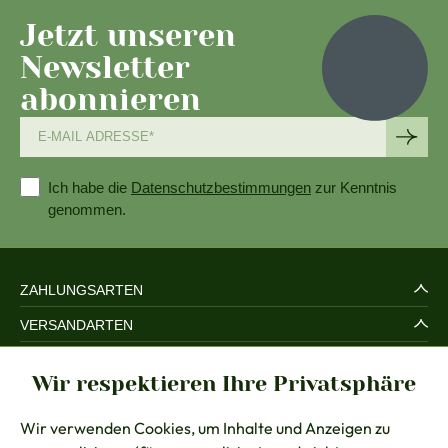
Jetzt unseren
Newsletter
abonnieren
Ich habe die
Datenschutzbestimmungen
zur Kenntnis
genommen.
ZAHLUNGSARTEN
VERSANDARTEN
SERVICE UND SICHERHEIT
Wir respektieren Ihre Privatsphäre
RECHTLICHES
Wir verwenden Cookies, um Inhalte und Anzeigen zu
BERATUNG