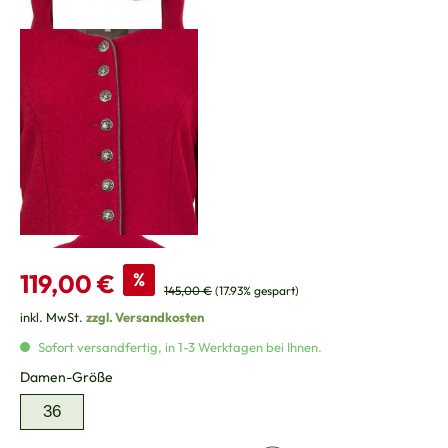
Verkaufspreis:
119,00 €
%
Regulärer Preis:
145,00 €
(17.93% gespart)
inkl. MwSt.
zzgl. Versandkosten
Sofort versandfertig, in 1-3 Werktagen bei Ihnen.
auswählen
Damen-Größe
36