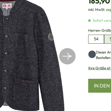
185,90
inkl. MwSt.
zz
Sofort vers
Herren-Größ
54
Dieser Art
Bestellen
Ihre Größe ist
IN DE