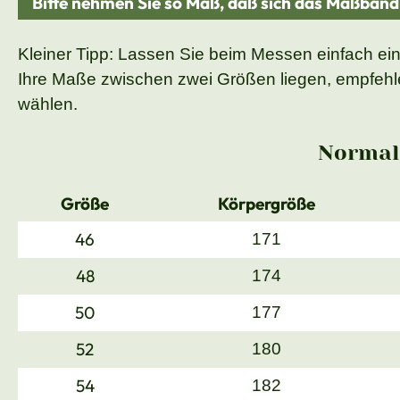
Bitte nehmen Sie so Maß, daß sich das Maßban
Kleiner Tipp: Lassen Sie beim Messen einfach ei
Ihre Maße zwischen zwei Größen liegen, empfehle
wählen.
Normal
Größe
Körpergröße
46
171
48
174
50
177
52
180
54
182