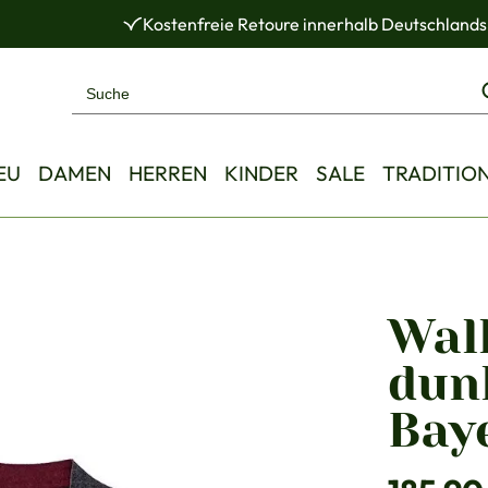
Kostenfreie Retoure innerhalb Deutschlands
EU
DAMEN
HERREN
KINDER
SALE
TRADITIO
Wal
dun
Bay
Regulärer Pre