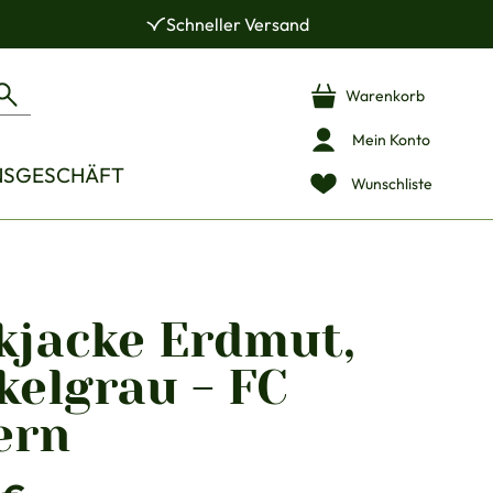
Schneller Versand
Warenkorb
Mein Konto
NSGESCHÄFT
Wunschliste
kjacke Erdmut,
kelgrau - FC
ern
is: