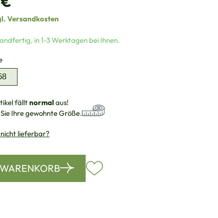
 €
gl. Versandkosten
andfertig, in 1-3 Werktagen bei Ihnen.
auswählen
e
58
ikel fällt
normal
aus!
 Sie Ihre gewohnte Größe.
 nicht lieferbar?
N WARENKORB