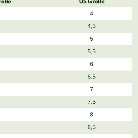
röße
US Größe
4
4,5
5
5,5
6
6,5
7
7,5
8
8,5