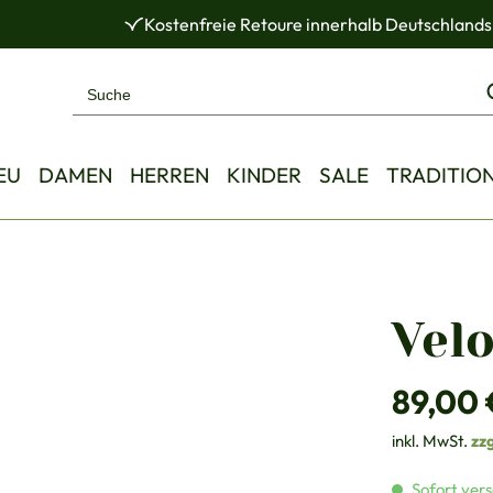
Kostenfreie Retoure innerhalb Deutschlands
EU
DAMEN
HERREN
KINDER
SALE
TRADITIO
Vel
Regulärer Pre
89,00 
inkl. MwSt.
zz
Sofort vers