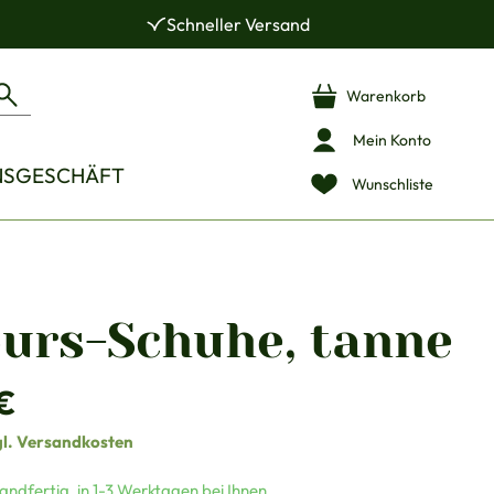
Schneller Versand
Warenkorb
Mein Konto
NSGESCHÄFT
Wunschliste
ours-Schuhe, tanne
is:
€
gl. Versandkosten
andfertig, in 1-3 Werktagen bei Ihnen.