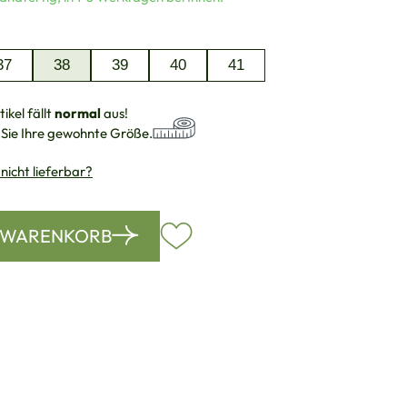
auswählen
37
38
39
40
41
ikel fällt
normal
aus!
 Sie Ihre gewohnte Größe.
 nicht lieferbar?
N WARENKORB