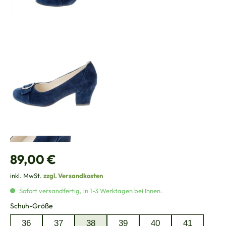
Regulärer Preis:
89,00 €
inkl. MwSt.
zzgl. Versandkosten
Sofort versandfertig, in 1-3 Werktagen bei Ihnen.
auswählen
Schuh-Größe
36
37
38
39
40
41