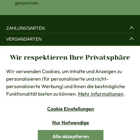
genommen.
ZAHLUNGSARTEN
VERSANDARTEN
SERVICE UND SICHERHEIT
Wir respektieren Ihre Privatsphäre
RECHTLICHES
Wir verwenden Cookies, um Inhalte und Anzeigen zu
BERATUNG
personalisieren (für personalisierte und nicht-
KONTAKT
personalisierte Werbung) und Ihnen die bestmögliche
Funktionalität bieten zu können.
Mehr Informationen
.
Cookie Einstellungen
Vertrag widerrufen
Nur Notwendige
Alle Preise inkl. gesetzl. Mehrwertsteuer zzgl.
Versandkosten
Alle akzeptieren