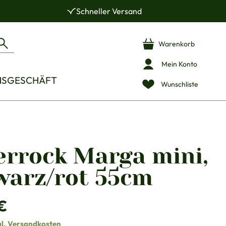
Schneller Versand
Warenkorb
Mein Konto
NSGESCHÄFT
Wunschliste
errock Marga mini,
warz/rot 55cm
is:
€
gl. Versandkosten