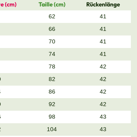
e (cm)
Taille (cm)
Rückenlänge
62
41
66
41
70
41
74
41
78
42
0
82
42
4
86
42
0
92
42
6
98
43
2
104
43