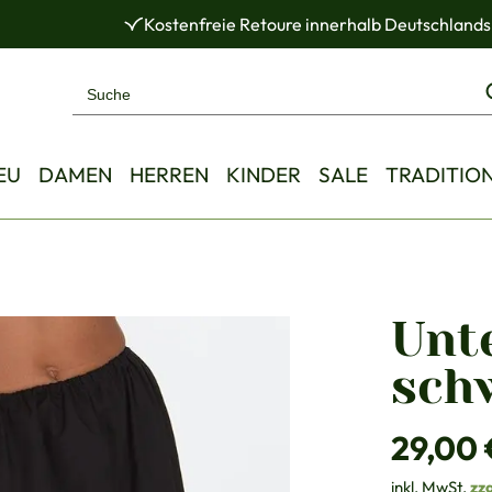
Kostenfreie Retoure innerhalb Deutschlands
EU
DAMEN
HERREN
KINDER
SALE
TRADITIO
Unt
sch
Regulärer Pre
29,00 
inkl. MwSt.
zz