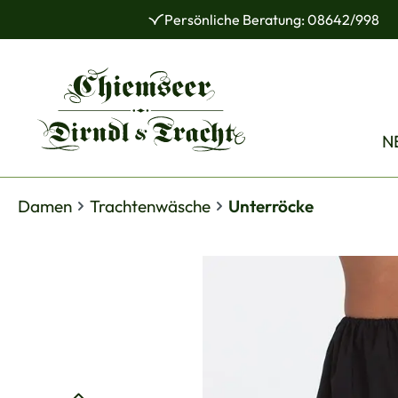
Persönliche Beratung: 08642/998
 Hauptinhalt springen
Zur Suche springen
Zur Hauptnavigation springen
N
Damen
Trachtenwäsche
Unterröcke
Bildergalerie überspringen