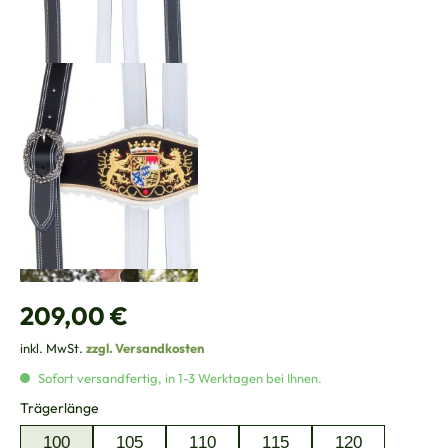
Regulärer Preis:
209,00 €
inkl. MwSt.
zzgl. Versandkosten
Sofort versandfertig, in 1-3 Werktagen bei Ihnen.
auswählen
Trägerlänge
100
105
110
115
120