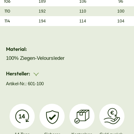
106
189
106
96
110
192
110
100
114
194
114
104
Material:
100% Ziegen-Veloursleder
Hersteller:
Artikel-Nr.: 601-100