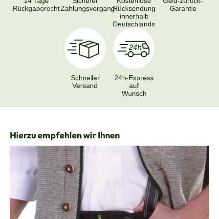
14 Tage
Sicherer
Kostenlose
Geld-zurück-
Rückgaberecht
Zahlungsvorgang
Rücksendung
Garantie
innerhalb
Deutschlands
Schneller
24h-Express
Versand
auf
Wunsch
Produktgalerie überspringen
Hierzu empfehlen wir Ihnen