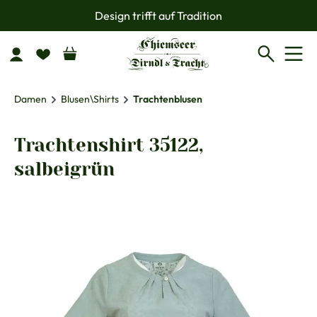
Design trifft auf Tradition
Zum Hauptinhalt springen
Damen
Blusen\Shirts
Trachtenblusen
Trachtenshirt 35122,
salbeigrün
Bildergalerie überspringen