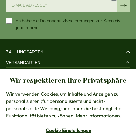
Ich habe die
Datenschutzbestimmungen
zur Kenntnis
genommen.
ZAHLUNGSARTEN
VERSANDARTEN
SERVICE UND SICHERHEIT
Wir respektieren Ihre Privatsphäre
RECHTLICHES
Wir verwenden Cookies, um Inhalte und Anzeigen zu
BERATUNG
personalisieren (für personalisierte und nicht-
KONTAKT
personalisierte Werbung) und Ihnen die bestmögliche
Funktionalität bieten zu können.
Mehr Informationen
.
Cookie Einstellungen
Vertrag widerrufen