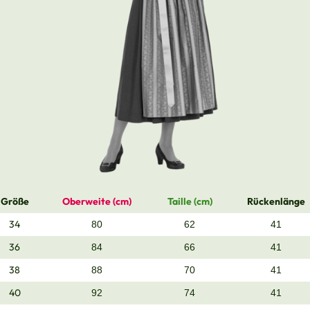
Größe
Oberweite (cm)
Taille (cm)
Rückenlänge
34
80
62
41
36
84
66
41
38
88
70
41
40
92
74
41