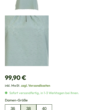
Regulärer Preis:
99,90 €
inkl. MwSt.
zzgl. Versandkosten
Sofort versandfertig, in 1-3 Werktagen bei Ihnen.
auswählen
Damen-Größe
36
38
40