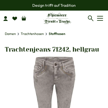
Design trifft auf Tradition
Zum Hauptinhalt springen
Damen
Trachtenhosen
Stoffhosen
Trachtenjeans 71242, hellgrau
Bildergalerie überspringen