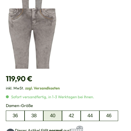
Regulärer Preis:
119,90 €
inkl. MwSt.
zzgl. Versandkosten
Sofort versandfertig, in 1-3 Werktagen bei Ihnen.
auswählen
Damen-Größe
36
38
40
42
44
46
Dieser Artikel fällt
normal
aus!