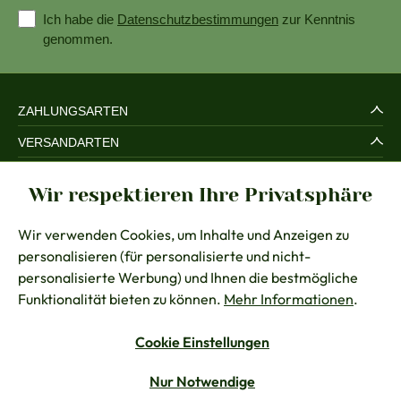
Ich habe die
Datenschutzbestimmungen
zur Kenntnis
genommen.
ZAHLUNGSARTEN
VERSANDARTEN
SERVICE UND SICHERHEIT
Wir respektieren Ihre Privatsphäre
RECHTLICHES
Wir verwenden Cookies, um Inhalte und Anzeigen zu
BERATUNG
personalisieren (für personalisierte und nicht-
KONTAKT
personalisierte Werbung) und Ihnen die bestmögliche
Funktionalität bieten zu können.
Mehr Informationen
.
Cookie Einstellungen
Vertrag widerrufen
Nur Notwendige