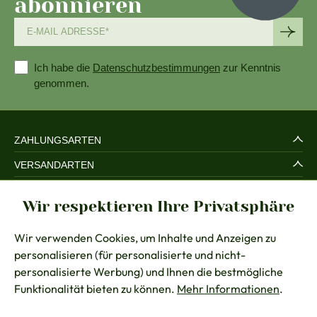
abonnieren
Ich habe die
Datenschutzbestimmungen
zur Kenntnis
genommen.
ZAHLUNGSARTEN
VERSANDARTEN
SERVICE UND SICHERHEIT
Wir respektieren Ihre Privatsphäre
RECHTLICHES
Wir verwenden Cookies, um Inhalte und Anzeigen zu
BERATUNG
personalisieren (für personalisierte und nicht-
KONTAKT
personalisierte Werbung) und Ihnen die bestmögliche
Funktionalität bieten zu können.
Mehr Informationen
.