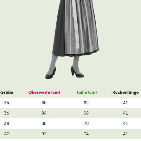
Größe
Oberweite (cm)
Taille (cm)
Rückenlänge
34
80
62
41
36
84
66
41
38
88
70
41
40
92
74
41