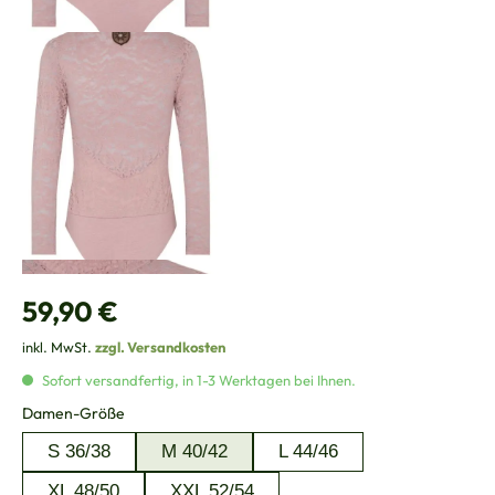
Regulärer Preis:
59,90 €
inkl. MwSt.
zzgl. Versandkosten
Sofort versandfertig, in 1-3 Werktagen bei Ihnen.
auswählen
Damen-Größe
S 36/38
M 40/42
L 44/46
XL 48/50
XXL 52/54