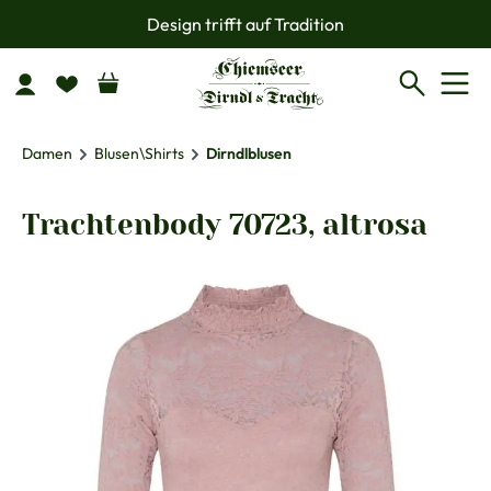
Design trifft auf Tradition
Zum Hauptinhalt springen
Damen
Blusen\Shirts
Dirndlblusen
Trachtenbody 70723, altrosa
Bildergalerie überspringen