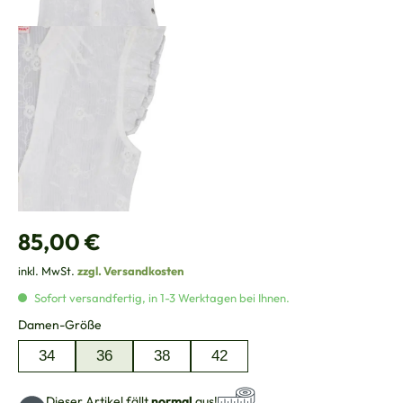
Regulärer Preis:
85,00 €
inkl. MwSt.
zzgl. Versandkosten
Sofort versandfertig, in 1-3 Werktagen bei Ihnen.
auswählen
Damen-Größe
34
36
38
42
Dieser Artikel fällt
normal
aus!