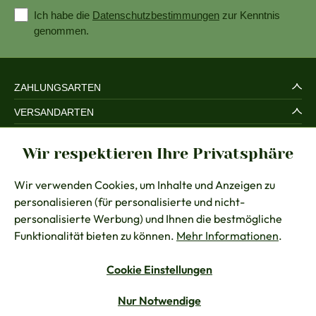
Ich habe die
Datenschutzbestimmungen
zur Kenntnis
genommen.
ZAHLUNGSARTEN
VERSANDARTEN
SERVICE UND SICHERHEIT
Wir respektieren Ihre Privatsphäre
RECHTLICHES
Wir verwenden Cookies, um Inhalte und Anzeigen zu
BERATUNG
personalisieren (für personalisierte und nicht-
KONTAKT
personalisierte Werbung) und Ihnen die bestmögliche
Funktionalität bieten zu können.
Mehr Informationen
.
Cookie Einstellungen
Vertrag widerrufen
Nur Notwendige