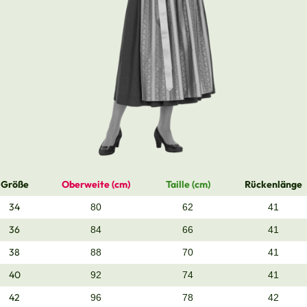
Größe
Oberweite (cm)
Taille (cm)
Rückenlänge
34
80
62
41
36
84
66
41
38
88
70
41
40
92
74
41
42
96
78
42