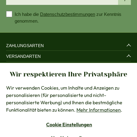
Ich habe die
Datenschutzbestimmungen
zur Kenntnis
genommen.
ZAHLUNGSARTEN
VERSANDARTEN
SERVICE UND SICHERHEIT
Wir respektieren Ihre Privatsphäre
RECHTLICHES
Wir verwenden Cookies, um Inhalte und Anzeigen zu
BERATUNG
personalisieren (für personalisierte und nicht-
KONTAKT
personalisierte Werbung) und Ihnen die bestmögliche
Funktionalität bieten zu können.
Mehr Informationen
.
Cookie Einstellungen
Vertrag widerrufen