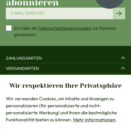
abonnieren
Ich habe die
Datenschutzbestimmungen
zur Kenntnis
genommen.
ZAHLUNGSARTEN
VERSANDARTEN
SERVICE UND SICHERHEIT
Wir respektieren Ihre Privatsphäre
RECHTLICHES
Wir verwenden Cookies, um Inhalte und Anzeigen zu
BERATUNG
personalisieren (für personalisierte und nicht-
KONTAKT
personalisierte Werbung) und Ihnen die bestmögliche
Funktionalität bieten zu können.
Mehr Informationen
.