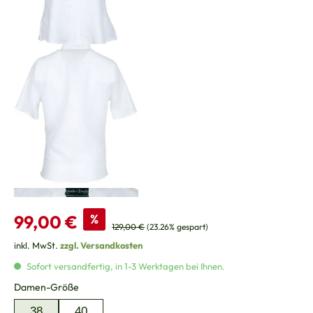
Verkaufspreis:
99,00 €
%
Regulärer Preis:
129,00 €
(23.26% gespart)
inkl. MwSt.
zzgl. Versandkosten
Sofort versandfertig, in 1-3 Werktagen bei Ihnen.
auswählen
Damen-Größe
38
40