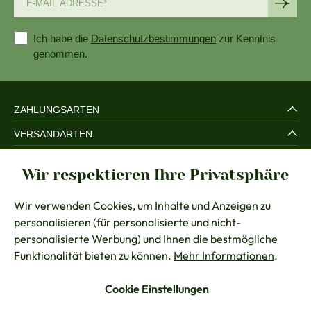
Ich habe die
Datenschutzbestimmungen
zur Kenntnis
genommen.
ZAHLUNGSARTEN
VERSANDARTEN
SERVICE UND SICHERHEIT
Wir respektieren Ihre Privatsphäre
RECHTLICHES
Wir verwenden Cookies, um Inhalte und Anzeigen zu
BERATUNG
personalisieren (für personalisierte und nicht-
KONTAKT
personalisierte Werbung) und Ihnen die bestmögliche
Funktionalität bieten zu können.
Mehr Informationen
.
Cookie Einstellungen
Vertrag widerrufen