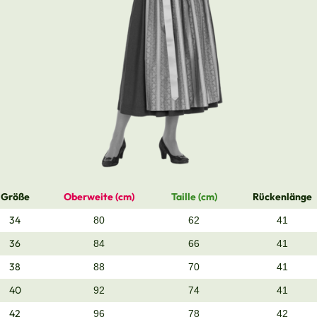
Größe
Oberweite (cm)
Taille (cm)
Rückenlänge
34
80
62
41
36
84
66
41
38
88
70
41
40
92
74
41
42
96
78
42