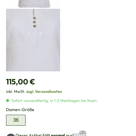
Regulärer Preis:
115,00 €
inkl. MwSt.
zzgl. Versandkosten
Sofort versandfertig, in 1-3 Werktagen bei Ihnen.
auswählen
Damen-Größe
36
Dieser Artikel fällt
normal
aus!