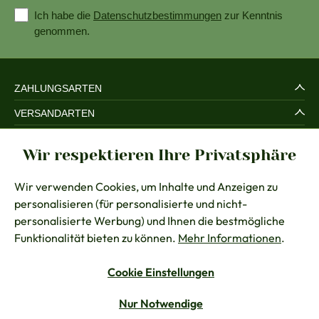
Ich habe die
Datenschutzbestimmungen
zur Kenntnis
genommen.
ZAHLUNGSARTEN
VERSANDARTEN
SERVICE UND SICHERHEIT
Wir respektieren Ihre Privatsphäre
RECHTLICHES
Wir verwenden Cookies, um Inhalte und Anzeigen zu
BERATUNG
personalisieren (für personalisierte und nicht-
KONTAKT
personalisierte Werbung) und Ihnen die bestmögliche
Funktionalität bieten zu können.
Mehr Informationen
.
Cookie Einstellungen
Vertrag widerrufen
Nur Notwendige