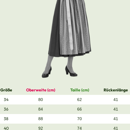
Größe
Oberweite (cm)
Taille (cm)
Rückenlänge
34
80
62
41
36
84
66
41
38
88
70
41
40
92
74
41