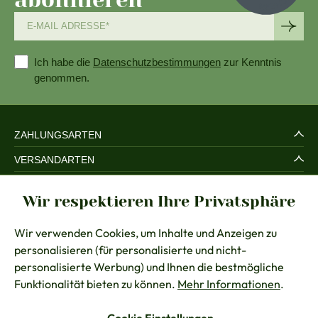
Ich habe die
Datenschutzbestimmungen
zur Kenntnis
genommen.
ZAHLUNGSARTEN
VERSANDARTEN
SERVICE UND SICHERHEIT
Wir respektieren Ihre Privatsphäre
RECHTLICHES
Wir verwenden Cookies, um Inhalte und Anzeigen zu
BERATUNG
personalisieren (für personalisierte und nicht-
KONTAKT
personalisierte Werbung) und Ihnen die bestmögliche
Funktionalität bieten zu können.
Mehr Informationen
.