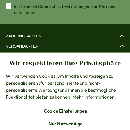
Ich habe die
Datenschutzbestimmungen
zur Kenntnis
genommen.
ZAHLUNGSARTEN
VERSANDARTEN
SERVICE UND SICHERHEIT
Wir respektieren Ihre Privatsphäre
RECHTLICHES
Wir verwenden Cookies, um Inhalte und Anzeigen zu
BERATUNG
personalisieren (für personalisierte und nicht-
KONTAKT
personalisierte Werbung) und Ihnen die bestmögliche
Funktionalität bieten zu können.
Mehr Informationen
.
Cookie Einstellungen
Vertrag widerrufen
Nur Notwendige