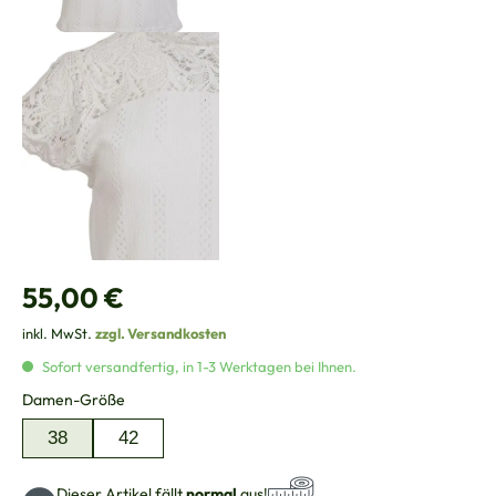
Regulärer Preis:
55,00 €
inkl. MwSt.
zzgl. Versandkosten
Sofort versandfertig, in 1-3 Werktagen bei Ihnen.
auswählen
Damen-Größe
38
42
Dieser Artikel fällt
normal
aus!