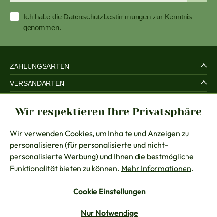
Ich habe die
Datenschutzbestimmungen
zur Kenntnis
genommen.
ZAHLUNGSARTEN
VERSANDARTEN
SERVICE UND SICHERHEIT
Wir respektieren Ihre Privatsphäre
RECHTLICHES
Wir verwenden Cookies, um Inhalte und Anzeigen zu
BERATUNG
personalisieren (für personalisierte und nicht-
KONTAKT
personalisierte Werbung) und Ihnen die bestmögliche
Funktionalität bieten zu können.
Mehr Informationen
.
Cookie Einstellungen
Vertrag widerrufen
Nur Notwendige