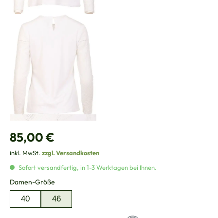
Regulärer Preis:
85,00 €
inkl. MwSt.
zzgl. Versandkosten
Sofort versandfertig, in 1-3 Werktagen bei Ihnen.
auswählen
Damen-Größe
40
46