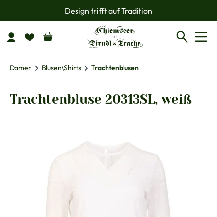
Design trifft auf Tradition
Zum Hauptinhalt springen
Damen
Blusen\Shirts
Trachtenblusen
Trachtenbluse 20313SL, weiß
Bildergalerie überspringen