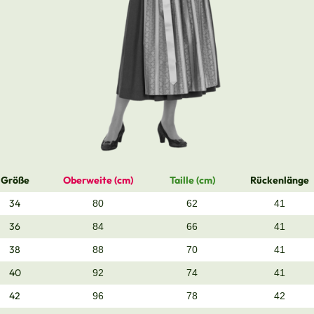
Größe
Oberweite (cm)
Taille (cm)
Rückenlänge
34
80
62
41
36
84
66
41
38
88
70
41
40
92
74
41
42
96
78
42