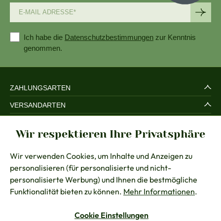
Ich habe die
Datenschutzbestimmungen
zur Kenntnis
genommen.
ZAHLUNGSARTEN
VERSANDARTEN
SERVICE UND SICHERHEIT
Wir respektieren Ihre Privatsphäre
RECHTLICHES
Wir verwenden Cookies, um Inhalte und Anzeigen zu
BERATUNG
personalisieren (für personalisierte und nicht-
KONTAKT
personalisierte Werbung) und Ihnen die bestmögliche
Funktionalität bieten zu können.
Mehr Informationen
.
Cookie Einstellungen
Vertrag widerrufen