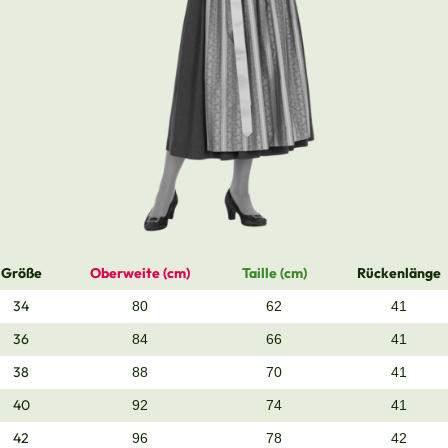
Größe
Oberweite (cm)
Taille (cm)
Rückenlänge
34
80
62
41
36
84
66
41
38
88
70
41
40
92
74
41
42
96
78
42