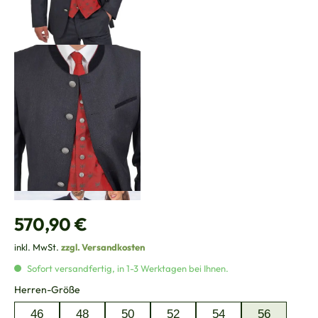
Regulärer Preis:
570,90 €
inkl. MwSt.
zzgl. Versandkosten
Sofort versandfertig, in 1-3 Werktagen bei Ihnen.
auswählen
Herren-Größe
46
48
50
52
54
56