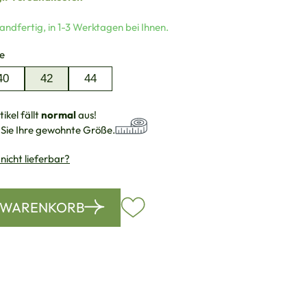
andfertig, in 1-3 Werktagen bei Ihnen.
auswählen
e
40
42
44
ikel fällt
normal
aus!
 Sie Ihre gewohnte Größe.
 nicht lieferbar?
N WARENKORB