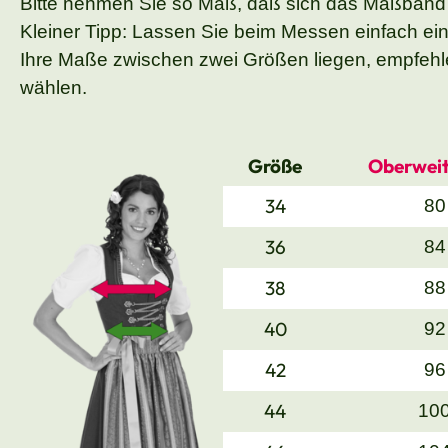
Bitte nehmen Sie so Maß, daß sich das Maßband
Kleiner Tipp: Lassen Sie beim Messen einfach ei
Ihre Maße zwischen zwei Größen liegen, empfehle
wählen.
Größe
Oberweit
34
80
36
84
38
88
40
92
42
96
44
10