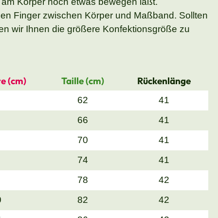
 am Körper noch etwas bewegen läßt.
nen Finger zwischen Körper und Maßband. Sollten
n wir Ihnen die größere Konfektionsgröße zu
e (cm)
Taille (cm)
Rückenlänge
62
41
66
41
70
41
74
41
78
42
0
82
42