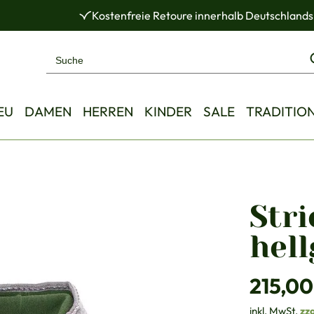
Kostenfreie Retoure innerhalb Deutschlands
EU
DAMEN
HERREN
KINDER
SALE
TRADITIO
Stri
hel
Regulärer Pre
215,00
inkl. MwSt.
zz