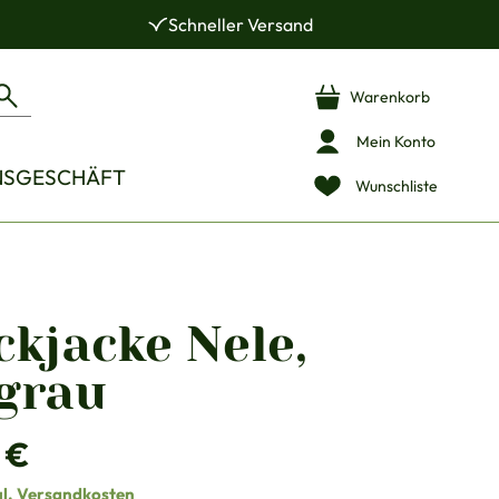
Schneller Versand
Warenkorb
Mein Konto
NSGESCHÄFT
Wunschliste
ckjacke Nele,
lgrau
is:
 €
gl. Versandkosten