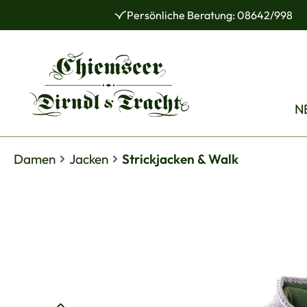
Persönliche Beratung: 08642/998
 Hauptinhalt springen
Zur Suche springen
Zur Hauptnavigation springen
N
Damen
Jacken
Strickjacken & Walk
Bildergalerie überspringen