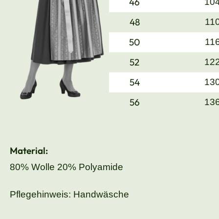
46
10
48
11
50
11
52
12
54
13
56
13
Material:
80% Wolle 20% Polyamide
Pflegehinweis: Handwäsche