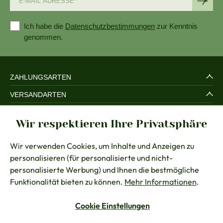
Ich habe die
Datenschutzbestimmungen
zur Kenntnis
genommen.
ZAHLUNGSARTEN
VERSANDARTEN
SERVICE UND SICHERHEIT
Wir respektieren Ihre Privatsphäre
RECHTLICHES
Wir verwenden Cookies, um Inhalte und Anzeigen zu
BERATUNG
personalisieren (für personalisierte und nicht-
KONTAKT
personalisierte Werbung) und Ihnen die bestmögliche
Funktionalität bieten zu können.
Mehr Informationen
.
Cookie Einstellungen
Vertrag widerrufen