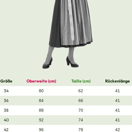
Größe
Oberweite (cm)
Taille (cm)
Rückenlänge
34
80
62
41
36
84
66
41
38
88
70
41
40
92
74
41
42
96
78
42