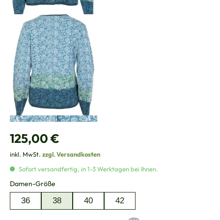
Regulärer Preis:
125,00 €
inkl. MwSt.
zzgl. Versandkosten
Sofort versandfertig, in 1-3 Werktagen bei Ihnen.
auswählen
Damen-Größe
36
38
40
42