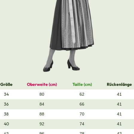
Größe
Oberweite (cm)
Taille (cm)
Rückenlänge
34
80
62
41
36
84
66
41
38
88
70
41
40
92
74
41
42
96
78
42