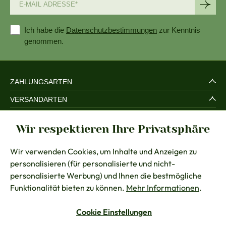
Ich habe die
Datenschutzbestimmungen
zur Kenntnis
genommen.
ZAHLUNGSARTEN
VERSANDARTEN
SERVICE UND SICHERHEIT
Wir respektieren Ihre Privatsphäre
RECHTLICHES
Wir verwenden Cookies, um Inhalte und Anzeigen zu
BERATUNG
personalisieren (für personalisierte und nicht-
KONTAKT
personalisierte Werbung) und Ihnen die bestmögliche
Funktionalität bieten zu können.
Mehr Informationen
.
Cookie Einstellungen
Vertrag widerrufen