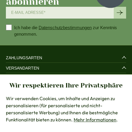
abonnieren
Ich habe die
Datenschutzbestimmungen
zur Kenntnis
genommen.
ZAHLUNGSARTEN
VERSANDARTEN
SERVICE UND SICHERHEIT
Wir respektieren Ihre Privatsphäre
RECHTLICHES
Wir verwenden Cookies, um Inhalte und Anzeigen zu
BERATUNG
personalisieren (für personalisierte und nicht-
KONTAKT
personalisierte Werbung) und Ihnen die bestmögliche
Funktionalität bieten zu können.
Mehr Informationen
.