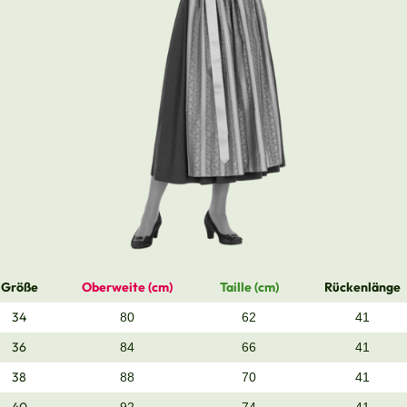
Größe
Oberweite (cm)
Taille (cm)
Rückenlänge
34
80
62
41
36
84
66
41
38
88
70
41