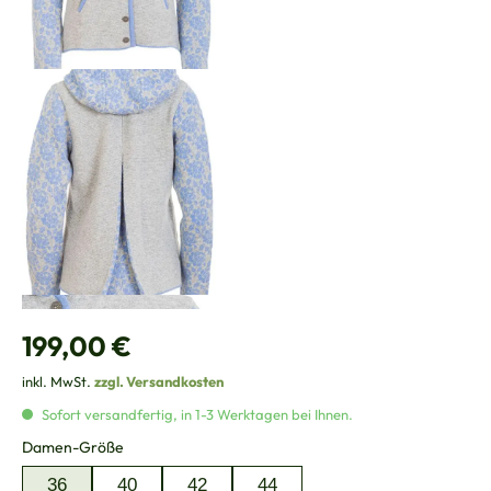
Regulärer Preis:
199,00 €
inkl. MwSt.
zzgl. Versandkosten
Sofort versandfertig, in 1-3 Werktagen bei Ihnen.
auswählen
Damen-Größe
36
40
42
44