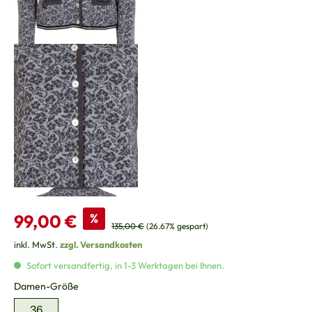
Verkaufspreis:
99,00 €
%
Regulärer Preis:
135,00 €
(26.67% gespart)
inkl. MwSt.
zzgl. Versandkosten
Sofort versandfertig, in 1-3 Werktagen bei Ihnen.
auswählen
Damen-Größe
36