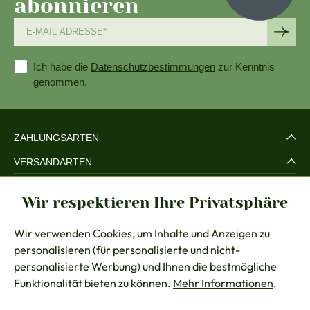
abonnieren
Ich habe die
Datenschutzbestimmungen
zur Kenntnis
genommen.
ZAHLUNGSARTEN
VERSANDARTEN
SERVICE UND SICHERHEIT
Wir respektieren Ihre Privatsphäre
RECHTLICHES
Wir verwenden Cookies, um Inhalte und Anzeigen zu
BERATUNG
personalisieren (für personalisierte und nicht-
KONTAKT
personalisierte Werbung) und Ihnen die bestmögliche
Funktionalität bieten zu können.
Mehr Informationen
.