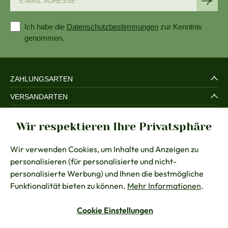
Ich habe die
Datenschutzbestimmungen
zur Kenntnis
genommen.
ZAHLUNGSARTEN
VERSANDARTEN
SERVICE UND SICHERHEIT
Wir respektieren Ihre Privatsphäre
RECHTLICHES
Wir verwenden Cookies, um Inhalte und Anzeigen zu
BERATUNG
personalisieren (für personalisierte und nicht-
KONTAKT
personalisierte Werbung) und Ihnen die bestmögliche
Funktionalität bieten zu können.
Mehr Informationen
.
Cookie Einstellungen
Vertrag widerrufen