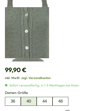
Regulärer Preis:
99,90 €
inkl. MwSt.
zzgl. Versandkosten
Sofort versandfertig, in 1-3 Werktagen bei Ihnen.
auswählen
Damen-Größe
36
40
44
48