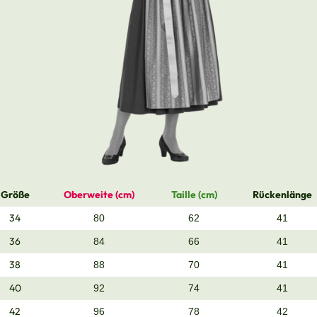
Größe
Oberweite (cm)
Taille (cm)
Rückenlänge
34
80
62
41
36
84
66
41
38
88
70
41
40
92
74
41
42
96
78
42