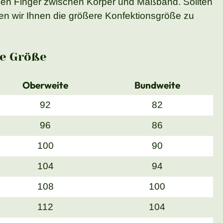
nen Finger zwischen Körper und Maßband. Sollten
n wir Ihnen die größere Konfektionsgröße zu
e Größe
Oberweite
Bundweite
92
82
96
86
100
90
104
94
108
100
112
104