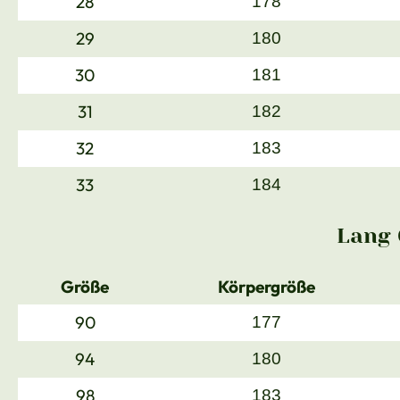
28
178
29
180
30
181
31
182
32
183
33
184
Lang 
Größe
Körpergröße
90
177
94
180
98
183