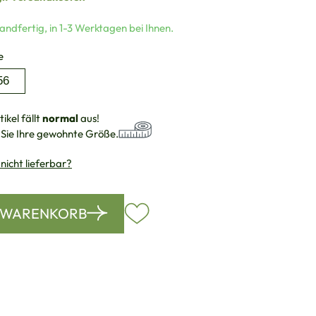
andfertig, in 1-3 Werktagen bei Ihnen.
auswählen
e
56
ikel fällt
normal
aus!
 Sie Ihre gewohnte Größe.
 nicht lieferbar?
N WARENKORB