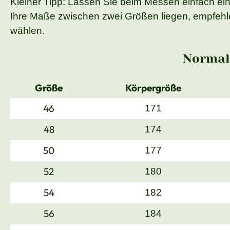
Kleiner Tipp: Lassen Sie beim Messen einfach ei
Ihre Maße zwischen zwei Größen liegen, empfehle
wählen.
Normal
Größe
Körpergröße
46
171
48
174
50
177
52
180
54
182
56
184