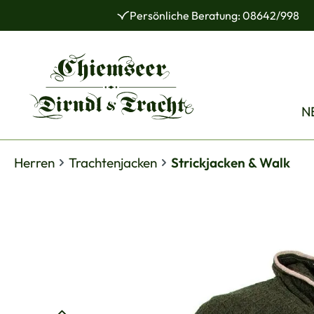
Persönliche Beratung: 08642/998
 Hauptinhalt springen
Zur Suche springen
Zur Hauptnavigation springen
N
Herren
Trachtenjacken
Strickjacken & Walk
Bildergalerie überspringen