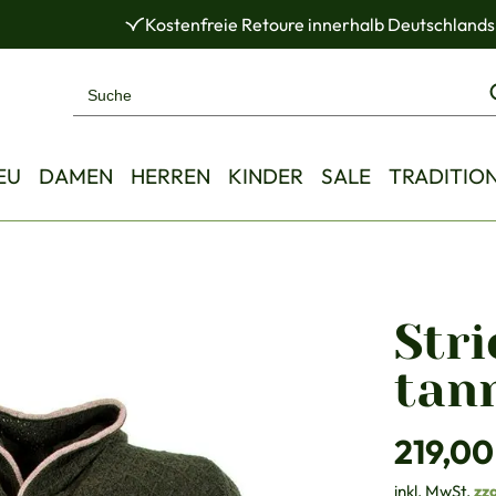
Kostenfreie Retoure innerhalb Deutschlands
EU
DAMEN
HERREN
KINDER
SALE
TRADITIO
Stri
tan
Regulärer Pre
219,00
inkl. MwSt.
zz