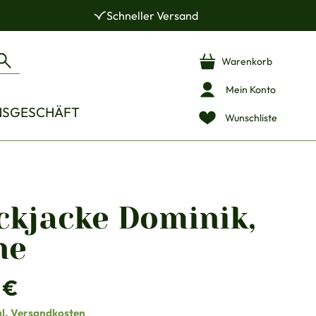
Schneller Versand
Warenkorb
Mein Konto
NSGESCHÄFT
Wunschliste
ckjacke Dominik,
ne
is:
 €
gl. Versandkosten