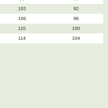
102
92
106
96
110
100
114
104