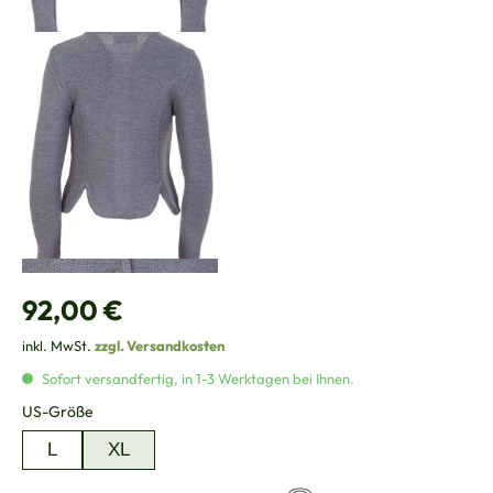
Regulärer Preis:
92,00 €
inkl. MwSt.
zzgl. Versandkosten
Sofort versandfertig, in 1-3 Werktagen bei Ihnen.
auswählen
US-Größe
L
XL