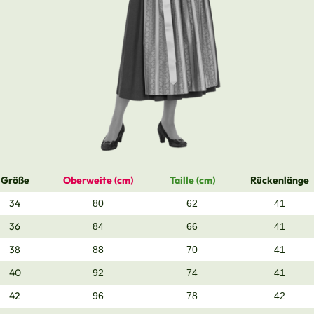
Größe
Oberweite (cm)
Taille (cm)
Rückenlänge
34
80
62
41
36
84
66
41
38
88
70
41
40
92
74
41
42
96
78
42