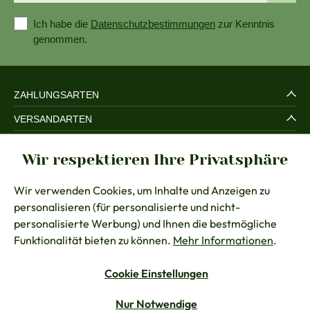
Ich habe die
Datenschutzbestimmungen
zur Kenntnis
genommen.
ZAHLUNGSARTEN
VERSANDARTEN
SERVICE UND SICHERHEIT
Wir respektieren Ihre Privatsphäre
RECHTLICHES
Wir verwenden Cookies, um Inhalte und Anzeigen zu
BERATUNG
personalisieren (für personalisierte und nicht-
KONTAKT
personalisierte Werbung) und Ihnen die bestmögliche
Funktionalität bieten zu können.
Mehr Informationen
.
Cookie Einstellungen
Vertrag widerrufen
Nur Notwendige