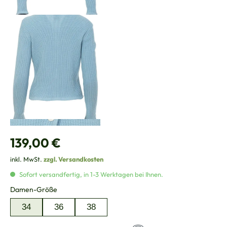
Regulärer Preis:
139,00 €
inkl. MwSt.
zzgl. Versandkosten
Sofort versandfertig, in 1-3 Werktagen bei Ihnen.
auswählen
Damen-Größe
34
36
38