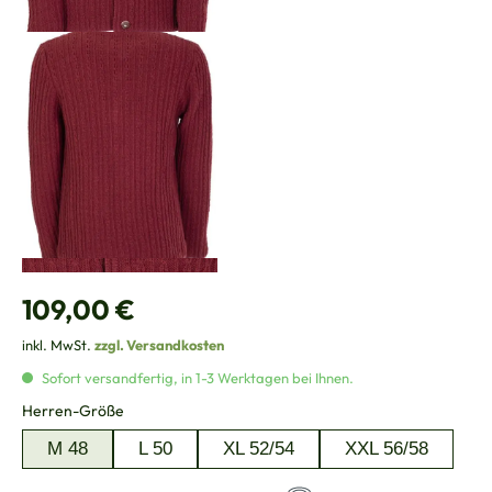
Regulärer Preis:
109,00 €
inkl. MwSt.
zzgl. Versandkosten
Sofort versandfertig, in 1-3 Werktagen bei Ihnen.
auswählen
Herren-Größe
M 48
L 50
XL 52/54
XXL 56/58