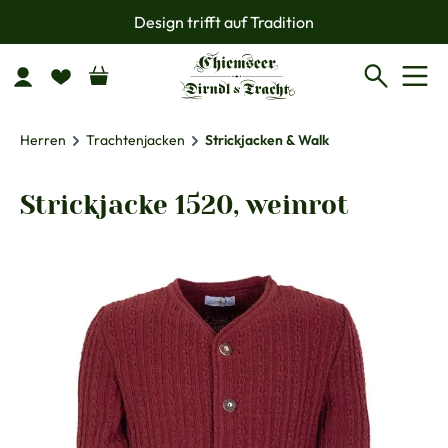
Design trifft auf Tradition
Zum Hauptinhalt springen
Herren
Trachtenjacken
Strickjacken & Walk
Strickjacke 1520, weinrot
Bildergalerie überspringen