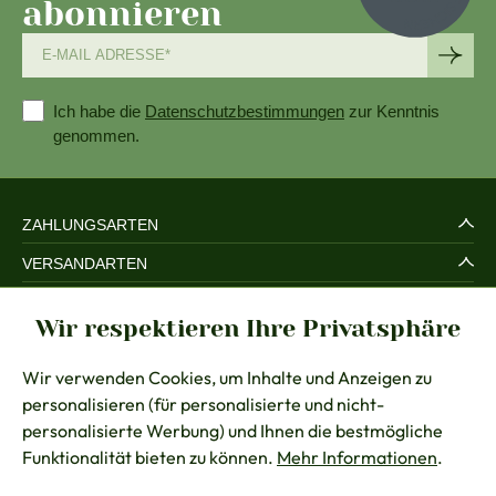
abonnieren
Ich habe die
Datenschutzbestimmungen
zur Kenntnis
genommen.
ZAHLUNGSARTEN
VERSANDARTEN
SERVICE UND SICHERHEIT
Wir respektieren Ihre Privatsphäre
RECHTLICHES
Wir verwenden Cookies, um Inhalte und Anzeigen zu
BERATUNG
personalisieren (für personalisierte und nicht-
KONTAKT
personalisierte Werbung) und Ihnen die bestmögliche
Funktionalität bieten zu können.
Mehr Informationen
.