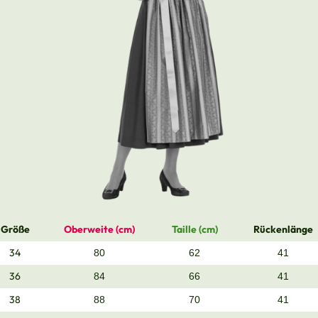
Größe
Oberweite (cm)
Taille (cm)
Rückenlänge
34
80
62
41
36
84
66
41
38
88
70
41