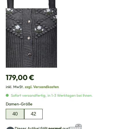
Regulärer Preis:
179,00 €
inkl. MwSt.
zzgl. Versandkosten
Sofort versandfertig, in 1-3 Werktagen bei Ihnen.
auswählen
Damen-Größe
40
42
Dieser Artikel fällt
normal
aus!