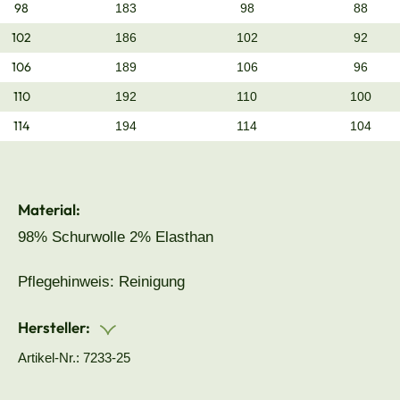
98
183
98
88
102
186
102
92
106
189
106
96
110
192
110
100
114
194
114
104
Material:
98% Schurwolle 2% Elasthan
Pflegehinweis: Reinigung
Hersteller:
Artikel-Nr.: 7233-25