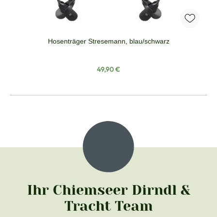
Hosenträger Stresemann, blau/schwarz
Regulärer Preis:
49,90 €
Ihr Chiemseer Dirndl &
Tracht Team